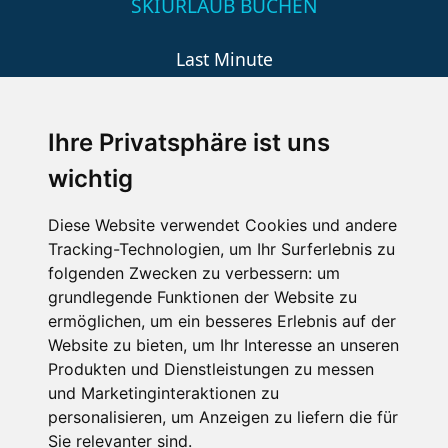
SKIURLAUB BUCHEN
Last Minute
An der Piste
Wellness
Ihre Privatsphäre ist uns
wichtig
SCHNEEHÖHEN SKI APP
Diese Website verwendet Cookies und andere
Tracking-Technologien, um Ihr Surferlebnis zu
Die Schneehoehen Ski APP für iOS und Android - Ein
folgenden Zwecken zu verbessern:
um
Muss für alle Wintersportler und Schneefreaks!
grundlegende Funktionen der Website zu
ermöglichen
,
um ein besseres Erlebnis auf der
Website zu bieten
,
um Ihr Interesse an unseren
Produkten und Dienstleistungen zu messen
und Marketinginteraktionen zu
personalisieren
,
um Anzeigen zu liefern die für
Sie relevanter sind
.