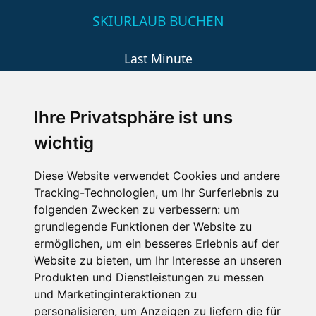
SKIURLAUB BUCHEN
Last Minute
An der Piste
Wellness
Ihre Privatsphäre ist uns
wichtig
SCHNEEHÖHEN SKI APP
Diese Website verwendet Cookies und andere
Tracking-Technologien, um Ihr Surferlebnis zu
Die Schneehoehen Ski APP für iOS und Android - Ein
folgenden Zwecken zu verbessern:
um
Muss für alle Wintersportler und Schneefreaks!
grundlegende Funktionen der Website zu
ermöglichen
,
um ein besseres Erlebnis auf der
Website zu bieten
,
um Ihr Interesse an unseren
Produkten und Dienstleistungen zu messen
und Marketinginteraktionen zu
personalisieren
,
um Anzeigen zu liefern die für