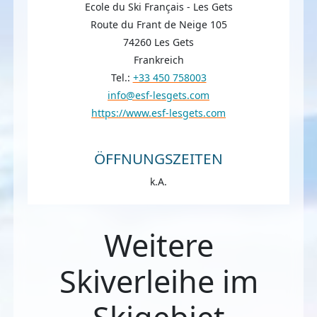
Ecole du Ski Français - Les Gets
Route du Frant de Neige 105
74260 Les Gets
Frankreich
Tel.:
+33 450 758003
info@esf-lesgets.com
https://www.esf-lesgets.com
ÖFFNUNGSZEITEN
k.A.
Weitere
Skiverleihe im