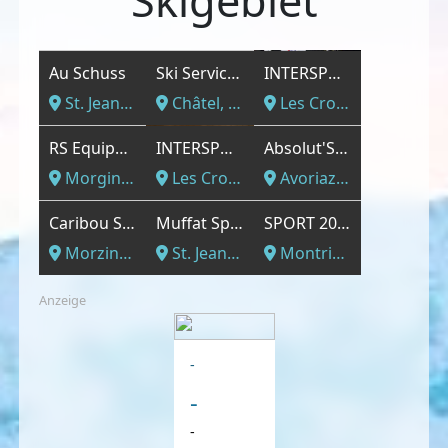
Skigebiet
Au Schuss
Ski Services Henri Gonon
INTERSPORT - INTERSPORT Michel Sports Champoussin
St. Jean d´Aulps, Hochsavoyen
Châtel, Hochsavoyen
Les Crosets, Hochsavoyen
RS Equipement
INTERSPORT - INTERSPORT Michel Sports Les Crosets
Absolut'Sport
Morgins, Hochsavoyen
Les Crosets, Hochsavoyen
Avoriaz, Hochsavoyen
Caribou Sport
Muffat Sports
SPORT 2000 ARDENT SPORTS
Morzine, Hochsavoyen
St. Jean d´Aulps, Hochsavoyen
Montriond, Hochsavoyen
Anzeige
-
-
-