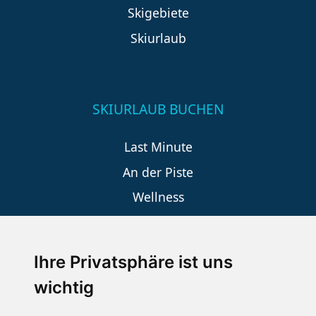
Skigebiete
Skiurlaub
SKIURLAUB BUCHEN
Last Minute
An der Piste
Wellness
Ihre Privatsphäre ist uns
SCHNEEHÖHEN SKI APP
wichtig
Die Schneehoehen Ski APP für iOS und Android - Ein
Muss für alle Wintersportler und Schneefreaks!