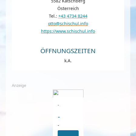
5582 Katschberg
Österreich
Tel.:
+43 4734 8244
otto@schischul.info
https://www.schischul.info
ÖFFNUNGSZEITEN
k.A.
Anzeige
-
-
-