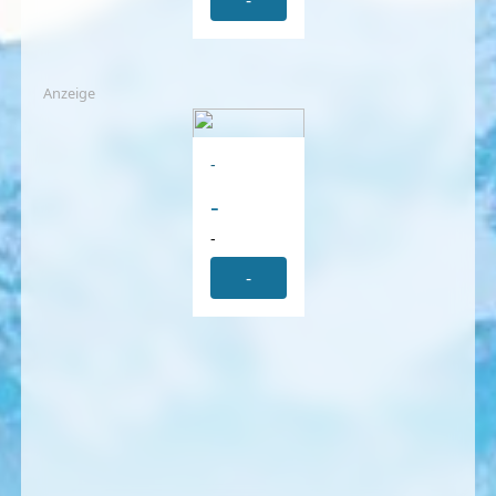
-
Anzeige
-
-
-
-