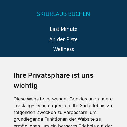
SKIURLAUB BUCHEN
Last Minute
An der Piste
Wellness
Ihre Privatsphäre ist uns
SCHNEEHÖHEN SKI APP
wichtig
Die Schneehoehen Ski APP für iOS und Android - Ein
Muss für alle Wintersportler und Schneefreaks!
Diese Website verwendet Cookies und andere
Tracking-Technologien, um Ihr Surferlebnis zu
folgenden Zwecken zu verbessern:
um
grundlegende Funktionen der Website zu
ermöglichen
,
um ein besseres Erlebnis auf der