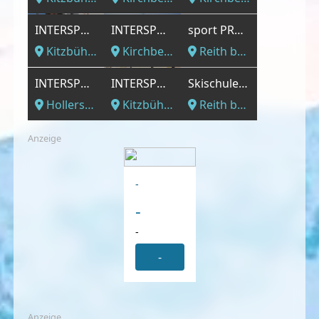
INTERSPORT - Talstation Hahnenkammbahn
INTERSPORT - Talstation Fleckalmbahn
sport PRO Walter Oberacher
Kitzbühel, Tirol
Kirchberg, Tirol
Reith bei Kitzbühel, Tirol
INTERSPORT - Intersport Breitfuss Talstation Panoramabahn
INTERSPORT - im Hotel Arosa
Skischule/ Skiverleih Reith bei Kitzbühel
Hollersbach, Tirol
Kitzbühel, Tirol
Reith bei Kitzbühel, Tirol
Anzeige
-
-
-
-
Anzeige