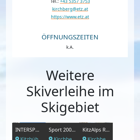
Tel.:
+43 5357 3753
kirchberg@etz.at
https://www.etz.at
ÖFFNUNGSZEITEN
k.A.
Weitere
Skiverleihe im
Skigebiet
INTERSPORT - Hauptgeschäft, Jochberger Str. 7
Sport 2000 Etz
KitzAlps Rental & Store
Kitzbühel, Tirol
Kirchberg, Tirol
Kirchberg, Tirol