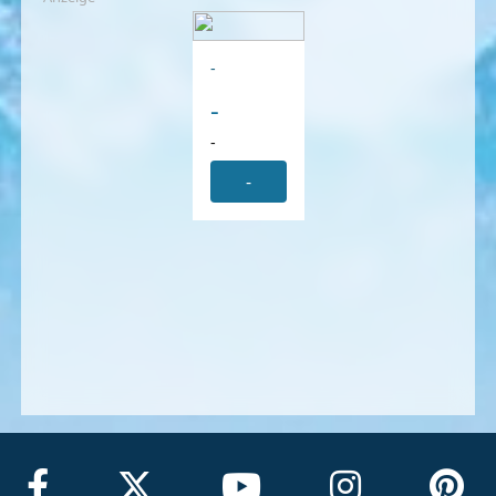
-
-
-
-