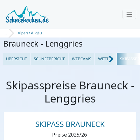
...
Alpen / Allgäu
Brauneck - Lenggries
ÜBERSICHT
SCHNEEBERICHT
WEBCAMS
WETTER
SKIPASSPR
Skipasspreise Brauneck -
Lenggries
SKIPASS BRAUNECK
Preise 2025/26