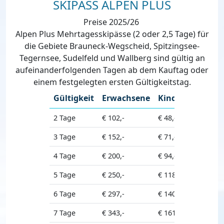
SKIPASS ALPEN PLUS
Preise 2025/26
Alpen Plus Mehrtagesskipässe
(2 oder 2,5 Tage) für
die Gebiete Brauneck-Wegscheid, Spitzingsee-
Tegernsee, Sudelfeld und Wallberg sind gültig an
aufeinanderfolgenden Tagen ab dem Kauftag oder
einem festgelegten ersten Gültigkeitstag.
Gültigkeit
Erwachsene
Kinder
Seniore
2 Tage
€ 102,-
€ 48,-
€ 96,-
3 Tage
€ 152,-
€ 71,-
€ 143,-
4 Tage
€ 200,-
€ 94,-
€ 188,-
5 Tage
€ 250,-
€ 118,-
€ 235,-
6 Tage
€ 297,-
€ 140,-
€ 279,-
7 Tage
€ 343,-
€ 161,-
€ 322,-