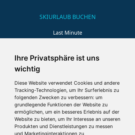
SKIURLAUB BUCHEN
Last Minute
An der Piste
Wellness
Ihre Privatsphäre ist uns
wichtig
SCHNEEHÖHEN SKI APP
Diese Website verwendet Cookies und andere
Tracking-Technologien, um Ihr Surferlebnis zu
Die Schneehoehen Ski APP für iOS und Android - Ein
folgenden Zwecken zu verbessern:
um
Muss für alle Wintersportler und Schneefreaks!
grundlegende Funktionen der Website zu
ermöglichen
,
um ein besseres Erlebnis auf der
Website zu bieten
,
um Ihr Interesse an unseren
Produkten und Dienstleistungen zu messen
und Marketinginteraktionen zu