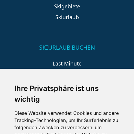
Skigebiete
Skiurlaub
SKIURLAUB BUCHEN
Last Minute
An der Piste
Wellness
Ihre Privatsphäre ist uns
wichtig
SCHNEEHÖHEN SKI APP
Diese Website verwendet Cookies und andere
Tracking-Technologien, um Ihr Surferlebnis zu
Die Schneehoehen Ski APP für iOS und Android - Ein
folgenden Zwecken zu verbessern:
um
Muss für alle Wintersportler und Schneefreaks!