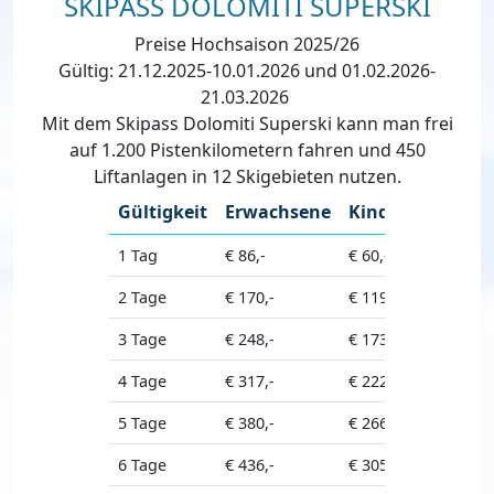
SKIPASS DOLOMITI SUPERSKI
Preise Hochsaison 2025/26
Gültig: 21.12.2025-10.01.2026 und 01.02.2026-
21.03.2026
Mit dem Skipass Dolomiti Superski kann man frei
auf 1.200 Pistenkilometern fahren und 450
Liftanlagen in 12 Skigebieten nutzen.
Gültigkeit
Erwachsene
Kinder
Seniore
1 Tag
€ 86,-
€ 60,-
€ 77,-
2 Tage
€ 170,-
€ 119,-
€ 153,-
3 Tage
€ 248,-
€ 173,-
€ 223,-
4 Tage
€ 317,-
€ 222,-
€ 285,-
5 Tage
€ 380,-
€ 266,-
€ 342,-
6 Tage
€ 436,-
€ 305,-
€ 392,-