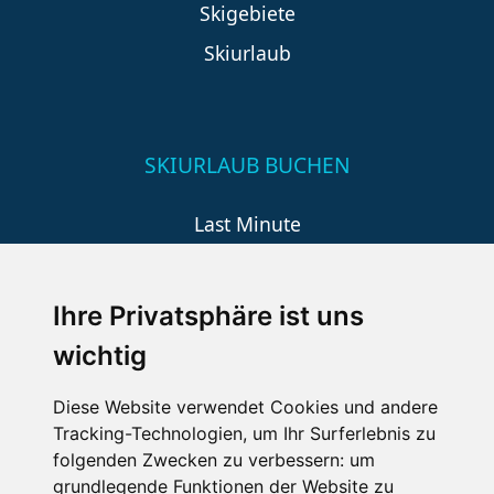
Skigebiete
Skiurlaub
SKIURLAUB BUCHEN
Last Minute
An der Piste
Wellness
Ihre Privatsphäre ist uns
wichtig
SCHNEEHÖHEN SKI APP
Diese Website verwendet Cookies und andere
Tracking-Technologien, um Ihr Surferlebnis zu
Die Schneehoehen Ski APP für iOS und Android - Ein
folgenden Zwecken zu verbessern:
um
Muss für alle Wintersportler und Schneefreaks!
grundlegende Funktionen der Website zu