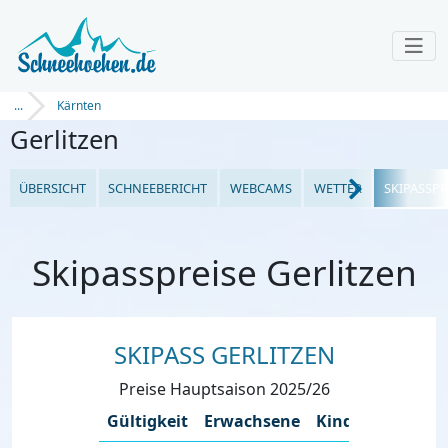
...
Kärnten
Gerlitzen
ÜBERSICHT
SCHNEEBERICHT
WEBCAMS
WETTER
SKIPASSPR
Skipasspreise Gerlitzen
SKIPASS GERLITZEN
Preise Hauptsaison 2025/26
Gültigkeit
Erwachsene
Kinder
Seniore