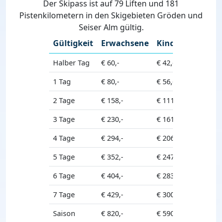
Der Skipass ist auf 79 Liften und 181
Pistenkilometern in den Skigebieten Gröden und
Seiser Alm gültig.
Gültigkeit
Erwachsene
Kinder
Seniore
Halber Tag
€ 60,-
€ 42,-
€ 54,-
1 Tag
€ 80,-
€ 56,-
€ 78,-
2 Tage
€ 158,-
€ 111,-
€ 142,-
3 Tage
€ 230,-
€ 161,-
€ 207,-
4 Tage
€ 294,-
€ 206,-
€ 265,-
5 Tage
€ 352,-
€ 247,-
€ 317,-
6 Tage
€ 404,-
€ 283,-
€ 364,-
7 Tage
€ 429,-
€ 300,-
€ 386,-
Saison
€ 820,-
€ 590,-
€ 820,-