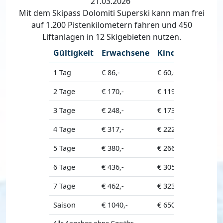
21.03.2026
Mit dem Skipass Dolomiti Superski kann man frei
auf 1.200 Pistenkilometern fahren und 450
Liftanlagen in 12 Skigebieten nutzen.
Gültigkeit
Erwachsene
Kinder
Seniore
1 Tag
€ 86,-
€ 60,-
€ 77,-
2 Tage
€ 170,-
€ 119,-
€ 153,-
3 Tage
€ 248,-
€ 173,-
€ 223,-
4 Tage
€ 317,-
€ 222,-
€ 285,-
5 Tage
€ 380,-
€ 266,-
€ 342,-
6 Tage
€ 436,-
€ 305,-
€ 392,-
7 Tage
€ 462,-
€ 323,-
€ 416,-
Saison
€ 1040,-
€ 650,-
€ 970,-
Alle Angaben ohne Gewähr