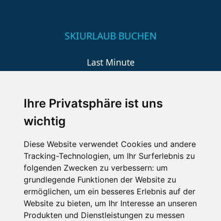
SKIURLAUB BUCHEN
Last Minute
An der Piste
Wellness
Ihre Privatsphäre ist uns
wichtig
SCHNEEHÖHEN SKI APP
Diese Website verwendet Cookies und andere
Tracking-Technologien, um Ihr Surferlebnis zu
Die Schneehoehen Ski APP für iOS und Android - Ein
folgenden Zwecken zu verbessern:
um
Muss für alle Wintersportler und Schneefreaks!
grundlegende Funktionen der Website zu
ermöglichen
,
um ein besseres Erlebnis auf der
Website zu bieten
,
um Ihr Interesse an unseren
Produkten und Dienstleistungen zu messen