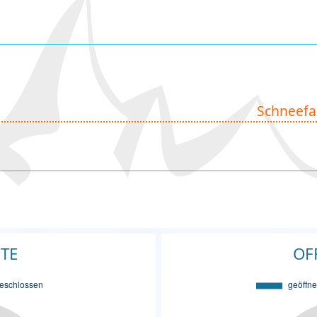
Schneefa
FTE
OF