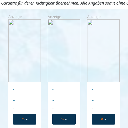
ne Garantie für deren Richtigkeit übernehmen. Alle Angaben somit ohne 
Anzeige
Anzeige
Anzeige
-
-
-
-
-
-
-
-
-
-
-
-