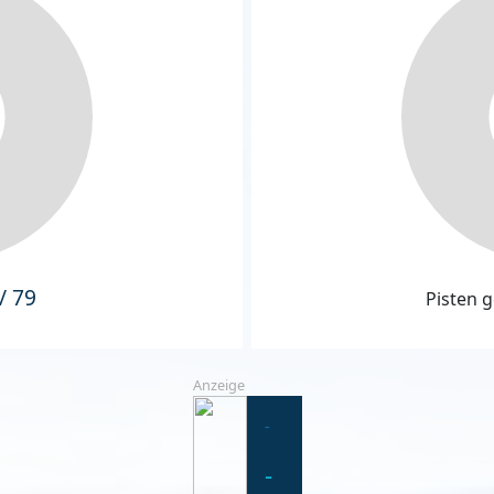
/ 79
Pisten g
Anzeige
-
-