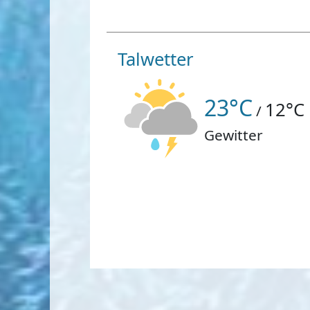
Talwetter
23°C
12°C
/
Gewitter