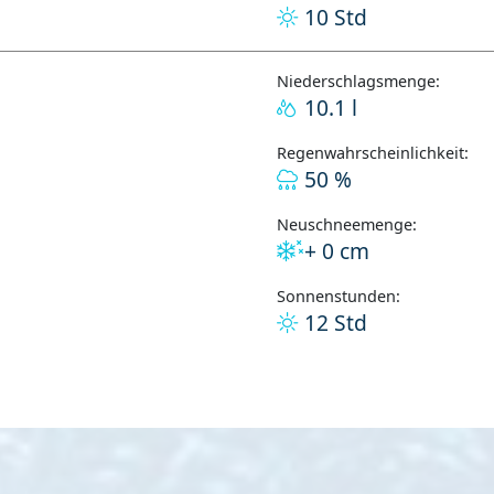
10 Std
Niederschlagsmenge:
10.1 l
Regenwahrscheinlichkeit:
50 %
Neuschneemenge:
+ 0 cm
Sonnenstunden:
12 Std