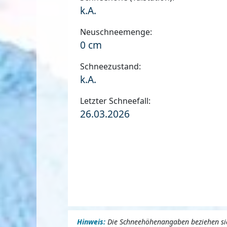
k.A.
Neuschneemenge:
0 cm
Schneezustand:
k.A.
Letzter Schneefall:
26.03.2026
Hinweis:
Die Schneehöhenangaben beziehen sich