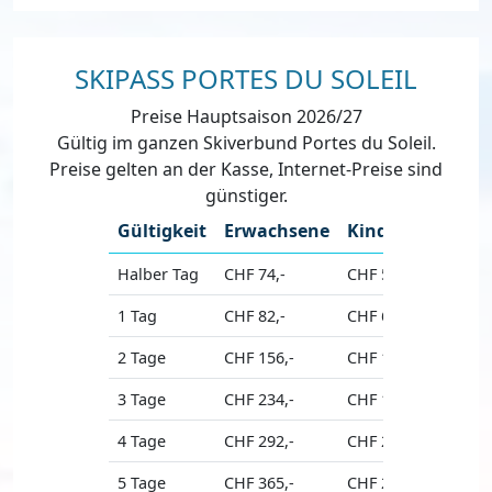
SKIPASS PORTES DU SOLEIL
Preise Hauptsaison 2026/27
Gültig im ganzen Skiverbund Portes du Soleil.
Preise gelten an der Kasse, Internet-Preise sind
günstiger.
Gültigkeit
Erwachsene
Kinder
Senio
Halber Tag
CHF 74,-
CHF 56,-
CHF 67,
1 Tag
CHF 82,-
CHF 62,-
CHF 74,
2 Tage
CHF 156,-
CHF 117,-
CHF 140
3 Tage
CHF 234,-
CHF 176,-
CHF 211
4 Tage
CHF 292,-
CHF 219,-
CHF 263
5 Tage
CHF 365,-
CHF 274,-
CHF 329