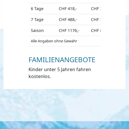
6 Tage
CHF 418,-
CHF 314,-
CHF 376
7 Tage
CHF 488,-
CHF 366,-
CHF 439
Saison
CHF 1176,-
CHF 882,-
CHF 105
Alle Angaben ohne Gewähr
FAMILIENANGEBOTE
Kinder unter 5 Jahren fahren
kostenlos.