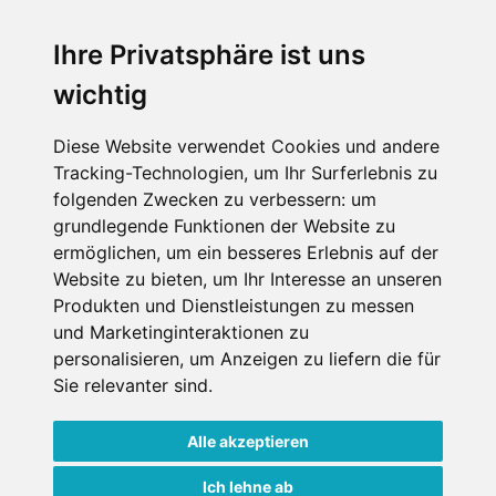
An der Piste
Wellness
Ihre Privatsphäre ist uns
wichtig
SCHNEEHÖHEN SKI APP
Diese Website verwendet Cookies und andere
Tracking-Technologien, um Ihr Surferlebnis zu
Die Schneehoehen Ski APP für iOS und Android - Ein
folgenden Zwecken zu verbessern:
um
Muss für alle Wintersportler und Schneefreaks!
grundlegende Funktionen der Website zu
ermöglichen
,
um ein besseres Erlebnis auf der
Website zu bieten
,
um Ihr Interesse an unseren
Produkten und Dienstleistungen zu messen
und Marketinginteraktionen zu
personalisieren
,
um Anzeigen zu liefern die für
Sie relevanter sind
.
Alle akzeptieren
Impressum
Datenschutz
Nutzungsbedingungen
Kontakt
Partner
Ich lehne ab