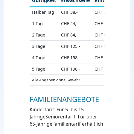
Gültigkeit
Erwachsene
Kinder
Senio
Halber Tag
CHF 38,-
CHF 29,-
CHF 34,
1 Tag
CHF 44,-
CHF 33,-
CHF 40,
2 Tage
CHF 84,-
CHF 63,-
CHF 76,
3 Tage
CHF 125,-
CHF 94,-
CHF 113
4 Tage
CHF 158,-
CHF 119,-
CHF 142
5 Tage
CHF 198,-
CHF 149,-
CHF 178
Alle Angaben ohne Gewähr
FAMILIENANGEBOTE
Kindertarif: Für 5- bis 15-
JährigeSeniorentarif: Für über
65-JährigeFamilientarif erhältlich