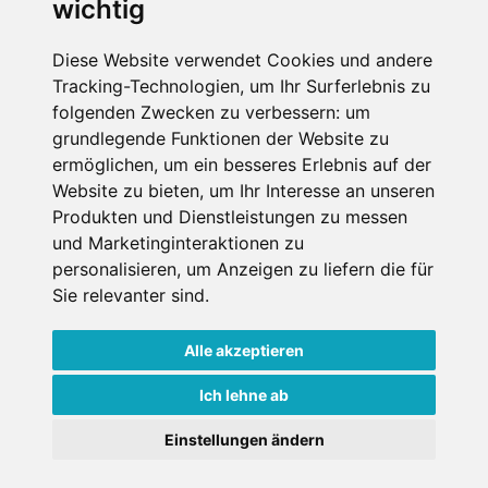
wichtig
SCHNEEHÖHEN SKI APP
Diese Website verwendet Cookies und andere
Tracking-Technologien, um Ihr Surferlebnis zu
Die Schneehoehen Ski APP für iOS und Android - Ein
folgenden Zwecken zu verbessern:
um
Muss für alle Wintersportler und Schneefreaks!
grundlegende Funktionen der Website zu
ermöglichen
,
um ein besseres Erlebnis auf der
Website zu bieten
,
um Ihr Interesse an unseren
Produkten und Dienstleistungen zu messen
und Marketinginteraktionen zu
personalisieren
,
um Anzeigen zu liefern die für
Sie relevanter sind
.
Alle akzeptieren
Impressum
Datenschutz
Nutzungsbedingungen
Kontakt
Partner
Ich lehne ab
Portale
FAQ
Newsletter
Mediadaten
Einstellungen ändern
Copyright ©
2026 Schneemenschen GmbH