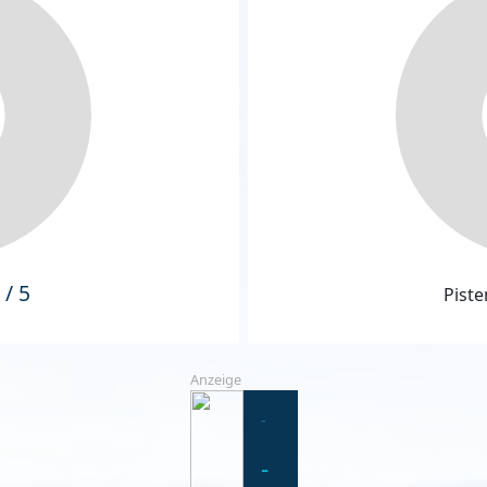
 / 5
Piste
Anzeige
-
-