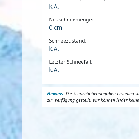
k.A.
Neuschneemenge:
0 cm
Schneezustand:
k.A.
Letzter Schneefall:
k.A.
Hinweis:
Die Schneehöhenangaben beziehen sich
zur Verfügung gestellt. Wir können leider kei