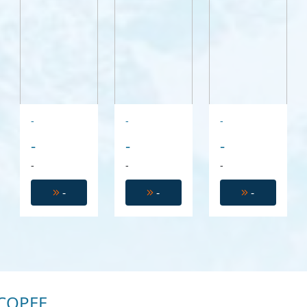
-
-
-
-
-
-
-
-
-
-
-
-
COPEE