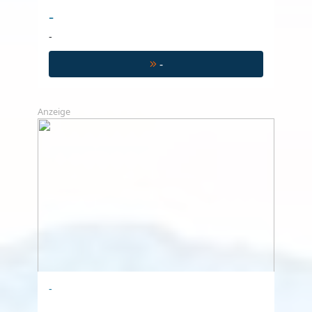
-
-
-
Anzeige
-