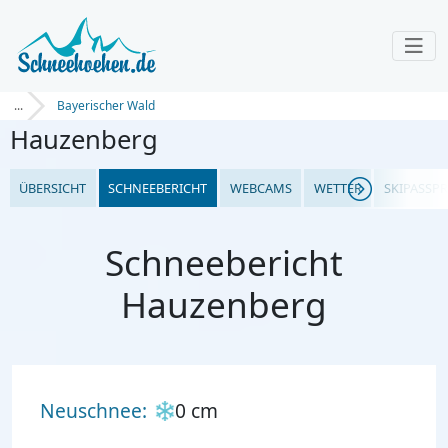
...
Bayerischer Wald
Hauzenberg
ÜBERSICHT
SCHNEEBERICHT
WEBCAMS
WETTER
SKIPASSPR
Schneebericht
Hauzenberg
Neuschnee:
0 cm