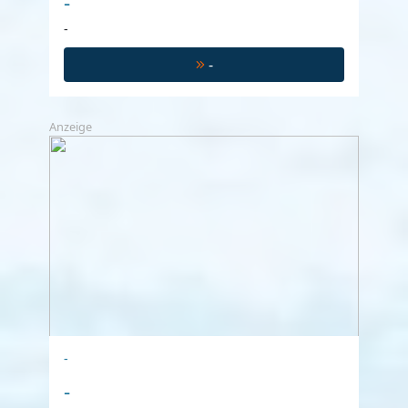
-
-
-
Anzeige
-
-