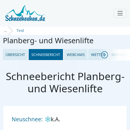
...
Tirol
Planberg- und Wiesenlifte
ÜBERSICHT
SCHNEEBERICHT
WEBCAMS
WETTER
SKIPASSPR
Schneebericht Planberg-
und Wiesenlifte
Neuschnee:
k.A.