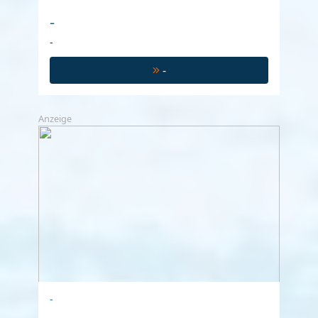
-
-
-
Anzeige
-