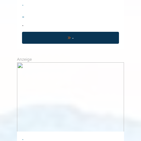
-
-
-
-
Anzeige
-