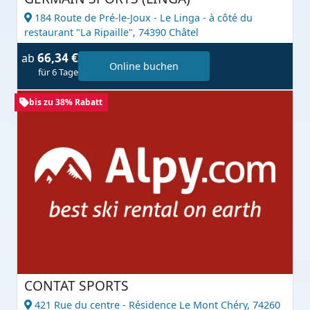
184 Route de Pré-le-Joux - Le Linga - à côté du
restaurant "La Ripaille",
74390 Châtel
66,34 €
ab
Online buchen
für 6 Tage
bis zu 38% Rabatt
CONTAT SPORTS
421 Rue du centre - Résidence Le Mont Chéry,
74260