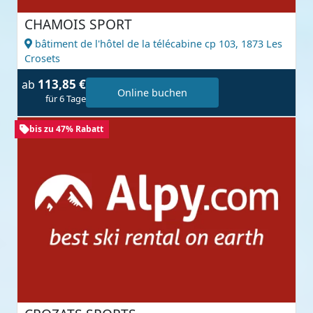
CHAMOIS SPORT
bâtiment de l'hôtel de la télécabine cp 103,
1873 Les
Crosets
113,85 €
ab
Online buchen
für 6 Tage
bis zu 47% Rabatt