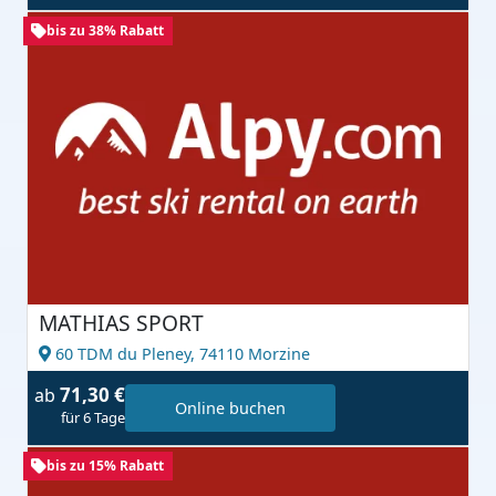
bis zu 38% Rabatt
MATHIAS SPORT
60 TDM du Pleney,
74110 Morzine
71,30 €
ab
Online buchen
für 6 Tage
bis zu 15% Rabatt