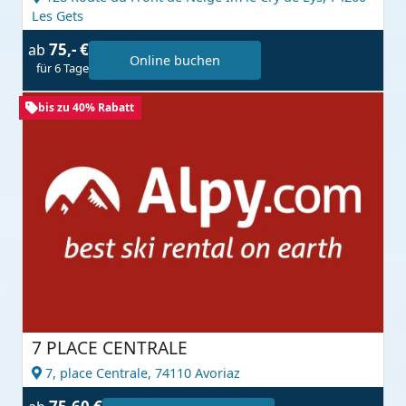
Les Gets
75,- €
ab
Online buchen
für 6 Tage
bis zu 40% Rabatt
7 PLACE CENTRALE
7, place Centrale,
74110 Avoriaz