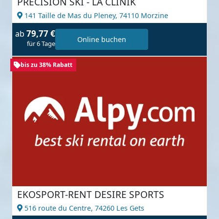
PRECISION SKI - LA CLINIK
141 Taille de Mas du Pleney,
74110 Morzine
79,77 €
ab
Online buchen
für 6 Tage
bis zu 38% Rabatt
EKOSPORT-RENT DESIRE SPORTS
516 route du Centre,
74260 Les Gets