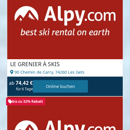
LE GRENIER À SKIS
90 Chemin de Carry,
74260 Les Gets
74,42 €
ab
Online buchen
für 6 Tage
bis zu 32% Rabatt