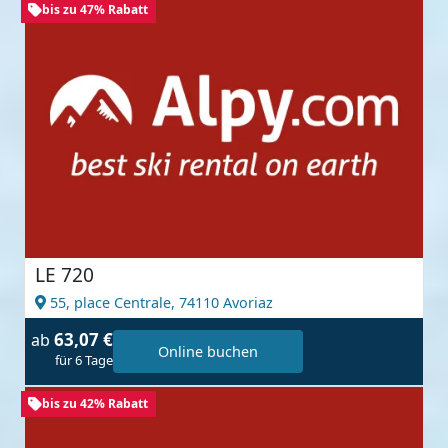
bis zu 47% Rabatt
LE 720
55, place Centrale,
74110 Avoriaz
63,07 €
ab
Online buchen
für 6 Tage
bis zu 42% Rabatt