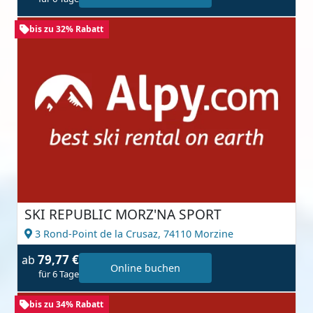
bis zu 32% Rabatt
SKI REPUBLIC MORZ'NA SPORT
3 Rond-Point de la Crusaz,
74110 Morzine
79,77 €
ab
Online buchen
für 6 Tage
bis zu 34% Rabatt