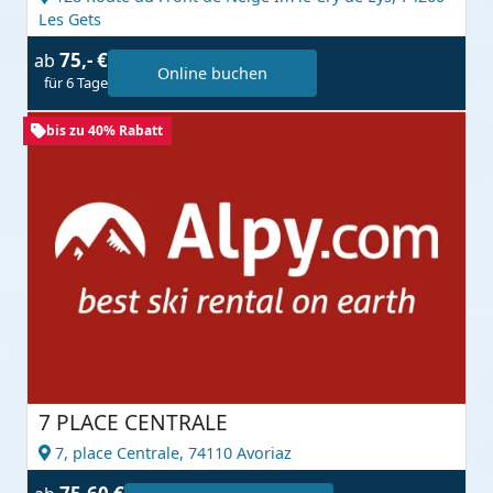
Les Gets
75,- €
ab
Online buchen
für 6 Tage
bis zu 40% Rabatt
7 PLACE CENTRALE
7, place Centrale,
74110 Avoriaz