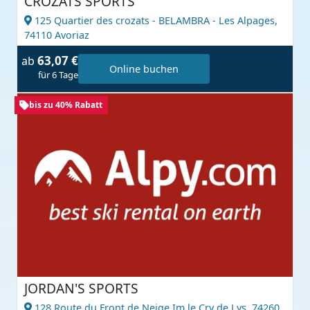
CROZATS SPORTS
125 Quartier des crozats - BELAMBRA - Les Alpages,
74110 Avoriaz
63,07 €
ab
Online buchen
für 6 Tage
bis zu 40% Rabatt
JORDAN'S SPORTS
128 Route du Front de Neige Im le Cry de Lys,
74260