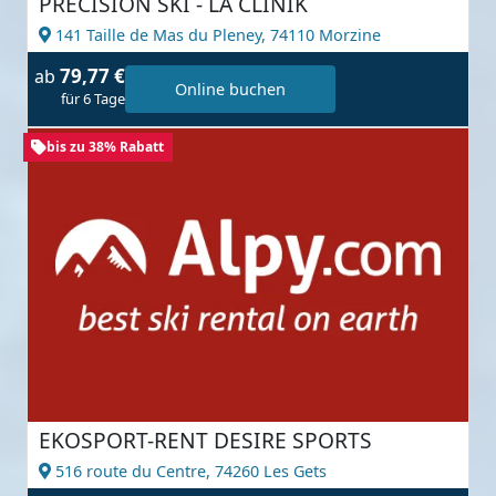
PRECISION SKI - LA CLINIK
141 Taille de Mas du Pleney,
74110 Morzine
79,77 €
ab
Online buchen
für 6 Tage
bis zu 38% Rabatt
EKOSPORT-RENT DESIRE SPORTS
516 route du Centre,
74260 Les Gets