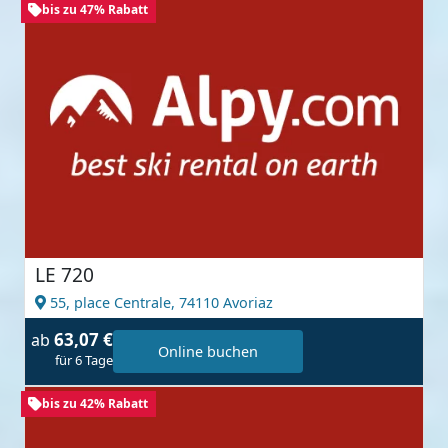
bis zu 47% Rabatt
LE 720
55, place Centrale,
74110 Avoriaz
63,07 €
ab
Online buchen
für 6 Tage
bis zu 42% Rabatt