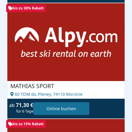
bis zu 38% Rabatt
MATHIAS SPORT
60 TDM du Pleney,
74110 Morzine
71,30 €
ab
Online buchen
für 6 Tage
bis zu 15% Rabatt