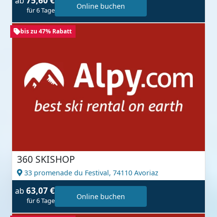
75,60 €
ab
Online buchen
für 6 Tage
bis zu 47% Rabatt
360 SKISHOP
33 promenade du Festival,
74110 Avoriaz
63,07 €
ab
Online buchen
für 6 Tage