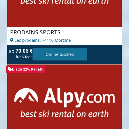
PRODAINS SPORTS
Les prodains,
74110 Morzine
70,06 €
ab
Online buchen
für 6 Tage
bis zu 22% Rabatt