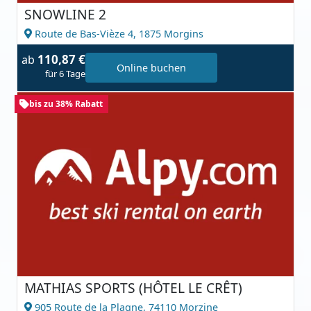
SNOWLINE 2
Route de Bas-Vièze 4,
1875 Morgins
110,87 €
ab
Online buchen
für 6 Tage
bis zu 38% Rabatt
MATHIAS SPORTS (HÔTEL LE CRÊT)
905 Route de la Plagne,
74110 Morzine