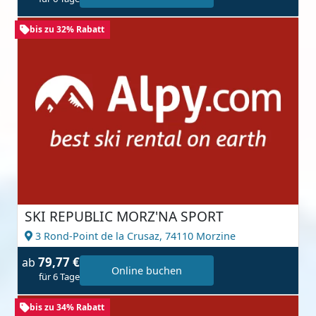
bis zu 32% Rabatt
SKI REPUBLIC MORZ'NA SPORT
3 Rond-Point de la Crusaz,
74110 Morzine
79,77 €
ab
Online buchen
für 6 Tage
bis zu 34% Rabatt