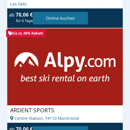
Les Gets
70,06 €
ab
Online buchen
für 6 Tage
bis zu 38% Rabatt
ARDENT SPORTS
Centre Station,
74110 Montriond
70,06 €
ab