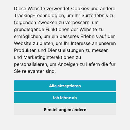
Diese Website verwendet Cookies und andere
Erster Miettag
Tracking-Technologien, um Ihr Surferlebnis zu
folgenden Zwecken zu verbessern:
um
grundlegende Funktionen der Website zu
Letzter Miettag
ermöglichen
,
um ein besseres Erlebnis auf der
Website zu bieten
,
um Ihr Interesse an unseren
Erwachsene
Produkten und Dienstleistungen zu messen
1
und Marketinginteraktionen zu
über 18 Jahre bei Mietantritt
personalisieren
,
um Anzeigen zu liefern die für
Kinder
0
Sie relevanter sind
.
unter 18 Jahre bei Mietantritt
Alle akzeptieren
Ich lehne ab
Einstellungen ändern
Weitere Shops in