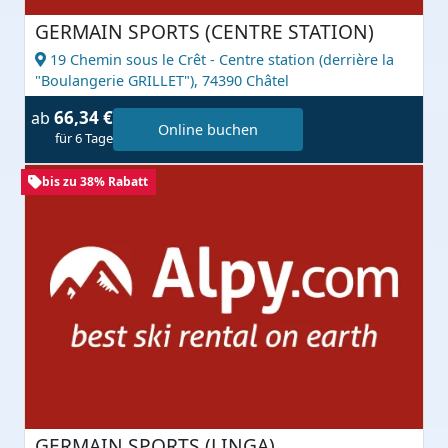
GERMAIN SPORTS (CENTRE STATION)
19 Chemin sous le Crêt - Centre station (derrière la
"Boulangerie GRILLET"),
74390 Châtel
66,34 €
ab
Online buchen
für 6 Tage
bis zu 38% Rabatt
GERMAIN SPORTS (LINGA)