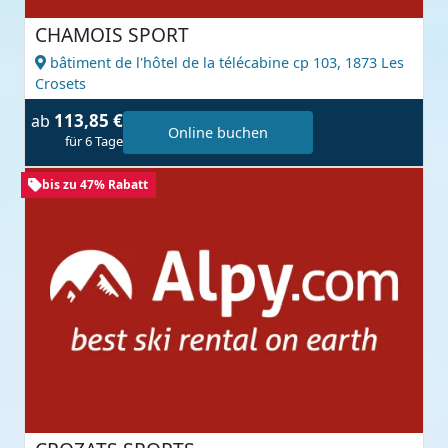
CHAMOIS SPORT
bâtiment de l'hôtel de la télécabine cp 103,
1873 Les
Crosets
113,85 €
ab
Online buchen
für 6 Tage
bis zu 47% Rabatt