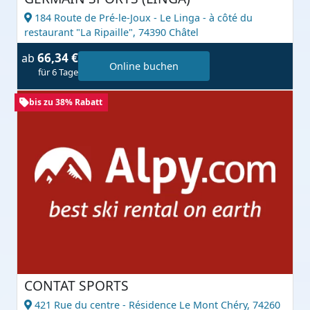
184 Route de Pré-le-Joux - Le Linga - à côté du
restaurant "La Ripaille",
74390 Châtel
66,34 €
ab
Online buchen
für 6 Tage
bis zu 38% Rabatt
CONTAT SPORTS
421 Rue du centre - Résidence Le Mont Chéry,
74260