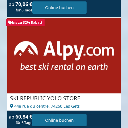
70,06 €
ab
Online buchen
für 6 Tage
bis zu 32% Rabatt
SKI REPUBLIC YOLO STORE
448 rue du centre,
74260 Les Gets
60,84 €
ab
Online buchen
für 6 Tage