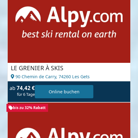
LE GRENIER À SKIS
90 Chemin de Carry,
74260 Les Gets
74,42 €
ab
Online buchen
für 6 Tage
bis zu 32% Rabatt