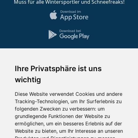
Muss für alle Wintersportler und Schneefreaks!
Impressum
Datenschutz
Ihre Privatsphäre ist uns
Nutzungsbedingungen
Kontakt
Partner
wichtig
Portale
FAQ
Newsletter
Mediadaten
Diese Website verwendet Cookies und andere
Copyright ©
2026 Schneemenschen GmbH
Tracking-Technologien, um Ihr Surferlebnis zu
folgenden Zwecken zu verbessern:
um
×
grundlegende Funktionen der Website zu
Goldener Herbst in den Alpen
- Angebote vergleichen
ermöglichen
,
um ein besseres Erlebnis auf der
& die Natur genießen!
Jetzt Angebote entdecken!
Website zu bieten
,
um Ihr Interesse an unseren