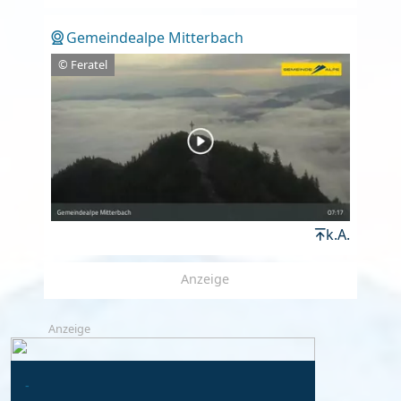
Gemeindealpe Mitterbach
© Feratel
k.A.
Anzeige
Anzeige
-