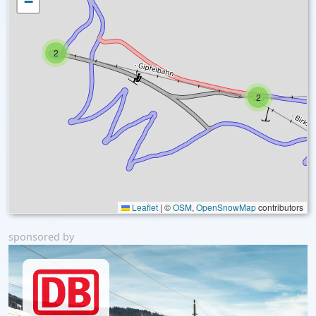
−
2
2
Leaflet
|
©
OSM
,
OpenSnowMap
contributors
sponsored by