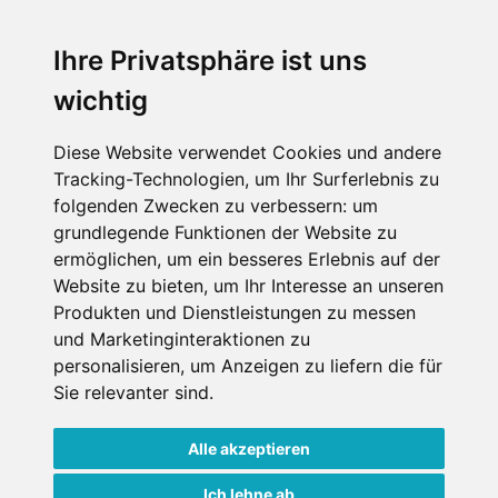
Wellness
Ihre Privatsphäre ist uns
wichtig
SCHNEEHÖHEN SKI APP
Diese Website verwendet Cookies und andere
Die Schneehoehen Ski APP für iOS und Android - Ein
Tracking-Technologien, um Ihr Surferlebnis zu
Muss für alle Wintersportler und Schneefreaks!
folgenden Zwecken zu verbessern:
um
grundlegende Funktionen der Website zu
ermöglichen
,
um ein besseres Erlebnis auf der
Website zu bieten
,
um Ihr Interesse an unseren
Produkten und Dienstleistungen zu messen
und Marketinginteraktionen zu
personalisieren
,
um Anzeigen zu liefern die für
Sie relevanter sind
.
Impressum
Datenschutz
Alle akzeptieren
Nutzungsbedingungen
Kontakt
Partner
Portale
FAQ
Newsletter
Mediadaten
Ich lehne ab