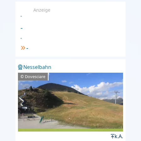
Anzeige
-
-
-
-
Nesselbahn
© Dovesciare
k.A.