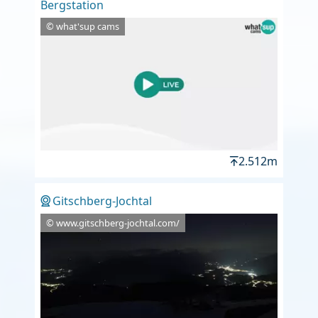
Bergstation
© what'sup cams
2.512m
Gitschberg-Jochtal
© www.gitschberg-jochtal.com/