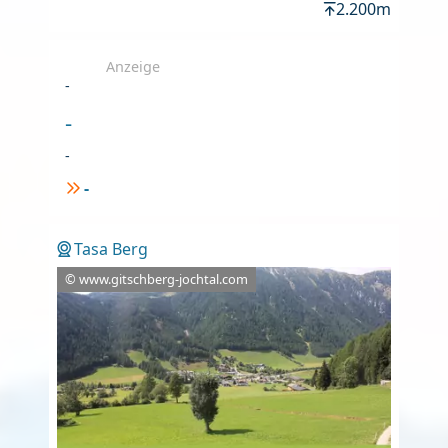
2.200m
Anzeige
-
-
-
-
Tasa Berg
© www.gitschberg-jochtal.com