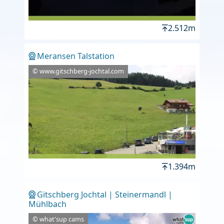
2.512m
Meransen Talstation
© www.gitschberg-jochtal.com
1.394m
Gitschberg Jochtal | Steinermandl |
Mühlbach
© what'sup cams