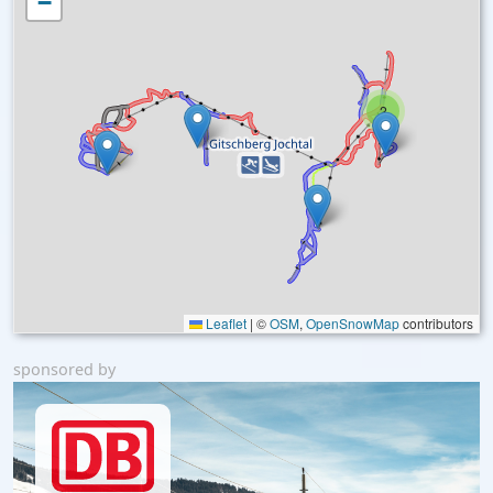
−
2
Leaflet
|
©
OSM
,
OpenSnowMap
contributors
sponsored by