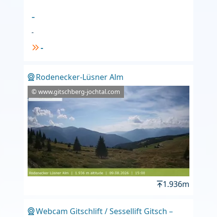
-
-
-
Rodenecker-Lüsner Alm
© www.gitschberg-jochtal.com
1.936m
Webcam Gitschlift / Sessellift Gitsch –