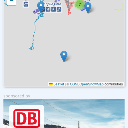
−
7
Leaflet
|
©
OSM
,
OpenSnowMap
contributors
sponsored by