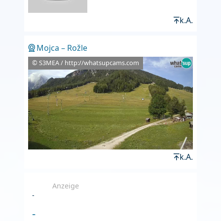
k.A.
Mojca – Rožle
© S3MEA / http://whatsupcams.com
k.A.
Anzeige
-
-