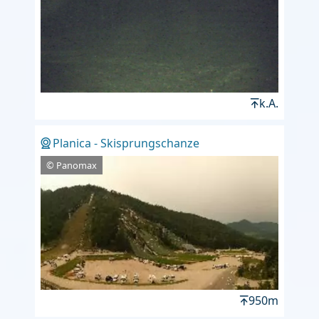
k.A.
Planica - Skisprungschanze
© Panomax
950m