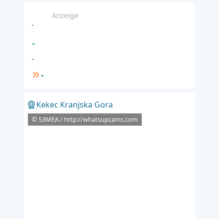
Anzeige
-
-
-
-
Kekec Kranjska Gora
© S3MEA / http://whatsupcams.com