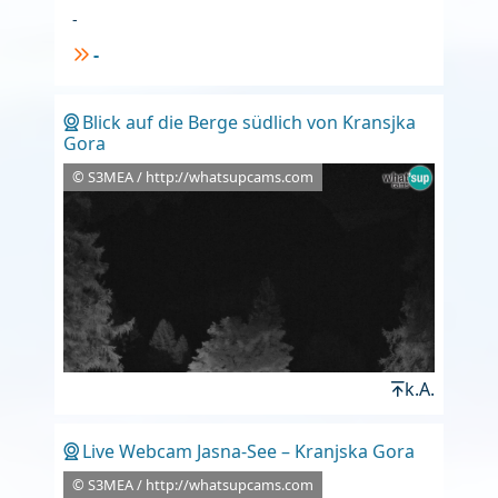
-
-
Blick auf die Berge südlich von Kransjka
Gora
© S3MEA / http://whatsupcams.com
k.A.
Live Webcam Jasna-See – Kranjska Gora
© S3MEA / http://whatsupcams.com