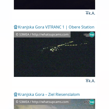
k.A.
Kranjska Gora VITRANC 1 | Obere Station
© S3MEA / http://whatsupcams.com
k.A.
Kranjska Gora – Ziel Riesenslalom
© S3MEA / http://whatsupcams.com