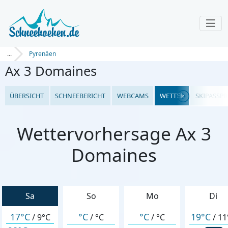
...
Pyrenäen
Ax 3 Domaines
ÜBERSICHT
SCHNEEBERICHT
WEBCAMS
WETTER
SKIPASSPR
Wettervorhersage Ax 3
Domaines
Sa
So
Mo
Di
17°C
°C
°C
19°C
/
9°C
/
°C
/
°C
/
11