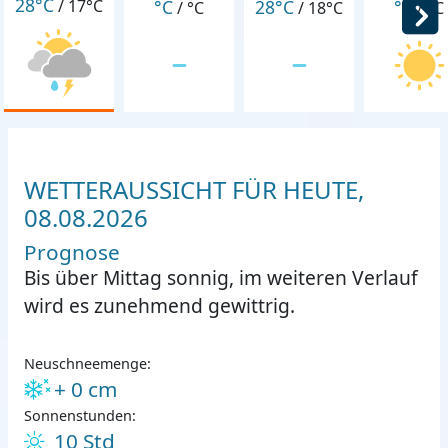
28°C
°C
28°C
°C
/
17°C
/
°C
/
18°C
/
°C
WETTERAUSSICHT FÜR HEUTE,
08.08.2026
Prognose
Bis über Mittag sonnig, im weiteren Verlauf
wird es zunehmend gewittrig.
Neuschneemenge:
+ 0 cm
Sonnenstunden:
10 Std