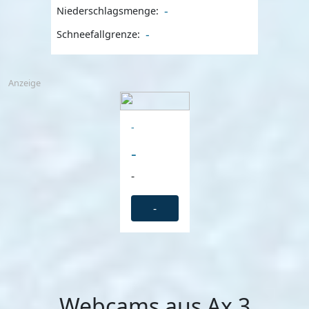
-
Niederschlagsmenge:
-
Schneefallgrenze:
Anzeige
-
-
-
-
Webcams aus Ax 3