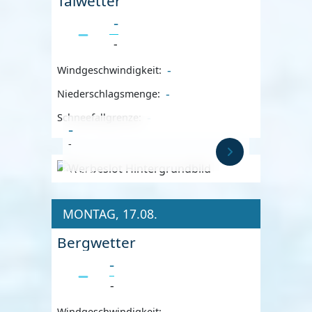
Talwetter
-
-
-
Windgeschwindigkeit:
-
Niederschlagsmenge:
-
Schneefallgrenze:
-
-
Anzeige
MONTAG, 17.08.
Bergwetter
-
-
-
Windgeschwindigkeit: