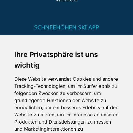
SCHNEEHÖHEN SKI APP
Die Schneehoehen Ski APP für iOS und Android - Ein
Muss für alle Wintersportler und Schneefreaks!
Ihre Privatsphäre ist uns
wichtig
Diese Website verwendet Cookies und andere
Tracking-Technologien, um Ihr Surferlebnis zu
folgenden Zwecken zu verbessern:
um
grundlegende Funktionen der Website zu
ermöglichen
,
um ein besseres Erlebnis auf der
Impressum
Datenschutz
Website zu bieten
,
um Ihr Interesse an unseren
Nutzungsbedingungen
Kontakt
Partner
Produkten und Dienstleistungen zu messen
Portale
FAQ
Newsletter
Mediadaten
und Marketinginteraktionen zu