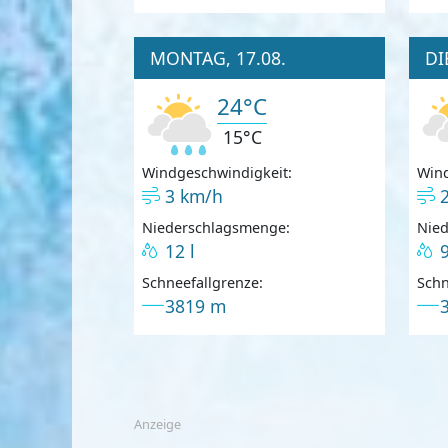
MONTAG, 17.08.
DI
24°C
15°C
Windgeschwindigkeit:
Wind
3 km/h
Niederschlagsmenge:
Nie
12 l
9
Schneefallgrenze:
Schn
3819 m
Anzeige