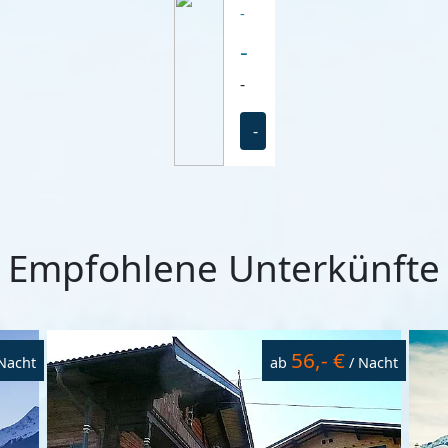
-
-
-
-
Empfohlene Unterkünfte
56,- €
Nacht
ab
/ Nacht