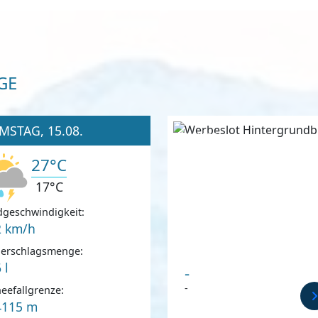
GE
MSTAG, 15.08.
Anzeige
27°C
17°C
geschwindigkeit:
2 km/h
derschlagsmenge:
 l
-
-
eefallgrenze:
4115 m