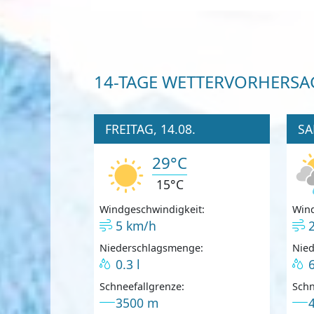
14-TAGE WETTERVORHERSA
FREITAG, 14.08.
SA
29°C
15°C
Windgeschwindigkeit:
Wind
5 km/h
Niederschlagsmenge:
Nie
0.3 l
6
Schneefallgrenze:
Schn
3500 m