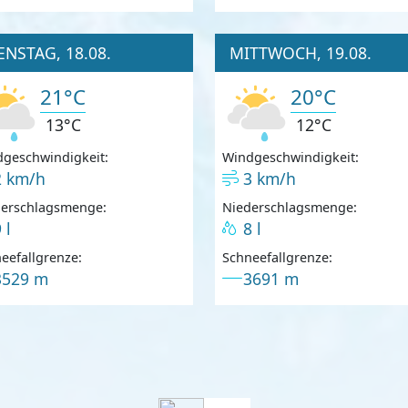
ENSTAG, 18.08.
MITTWOCH, 19.08.
21°C
20°C
13°C
12°C
geschwindigkeit:
Windgeschwindigkeit:
2 km/h
3 km/h
derschlagsmenge:
Niederschlagsmenge:
 l
8 l
eefallgrenze:
Schneefallgrenze:
3529 m
3691 m