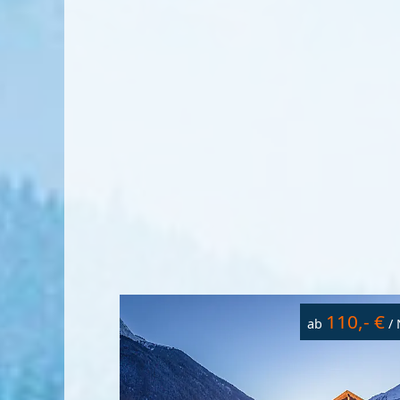
110,- €
ab
/ 