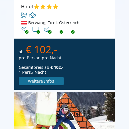
Hotel
Berwang, Tirol, Österreich
Internet
TV
Nichtraucher
€ 102,-
ab
pro Person pro Nacht
Gesamtpreis ab
€ 102,-
1 Pers./ Nacht
Weitere Infos