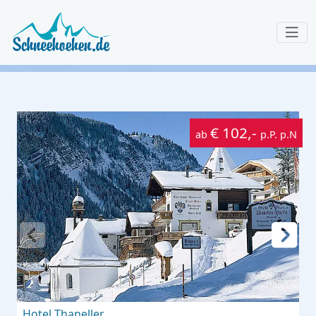
€ 102,-
ab
p.P. p.N
Hotel Thaneller