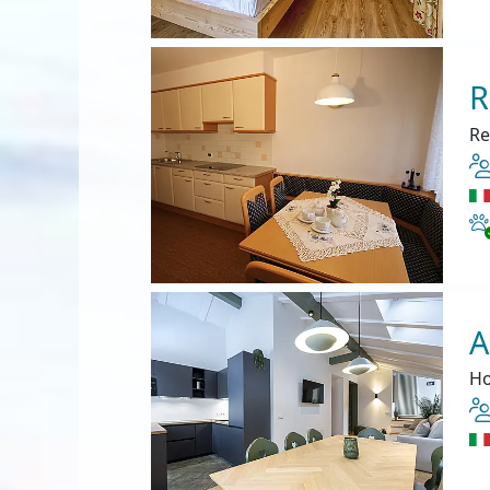
R
Re
Ha
A
Ho