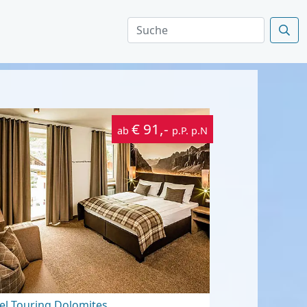
€ 91,-
ab
p.P. p.N
el Touring Dolomites