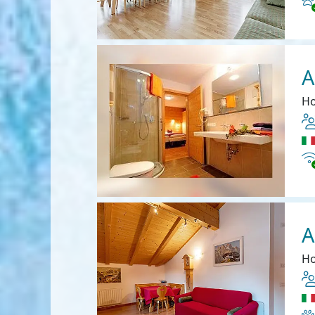
A
Ho
In
A
Ho
Ha