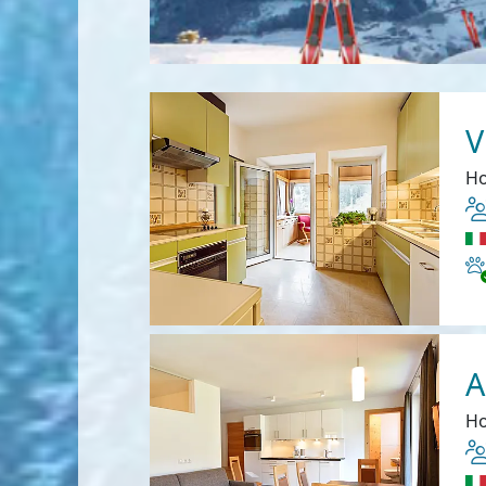
V
Ho
Ha
A
Ho