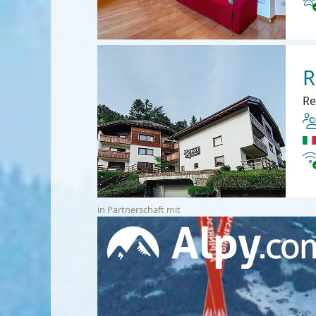
R
Re
In
in Partnerschaft mit