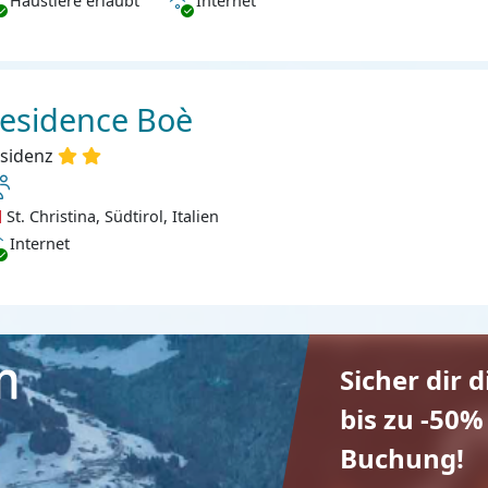
Haustiere erlaubt
Internet
esidence Boè
sidenz
St. Christina, Südtirol, Italien
ternet
Internet
Sicher dir 
bis zu -50%
Buchung!