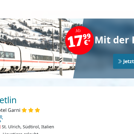
Mit der 
Jetz
etlin
tel Garni
St. Ulrich, Südtirol, Italien
ustiere erlaubt