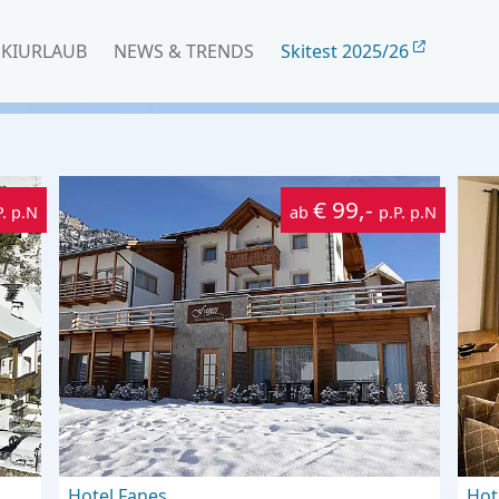
SKIURLAUB
NEWS & TRENDS
Skitest 2025/26
€ 99,-
P. p.N
ab
p.P. p.N
Hotel Fanes
Hot