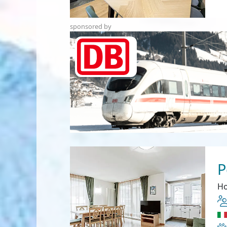
sponsored by
P
Ho
Ha