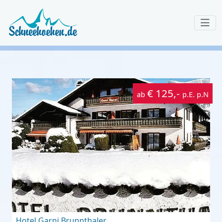
€ 125,-
ab
p.E. p.N
Hotel Garni Brunnthaler