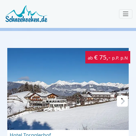
€ 75,-
ab
p.P. p.N
Hotel Torgglerhof