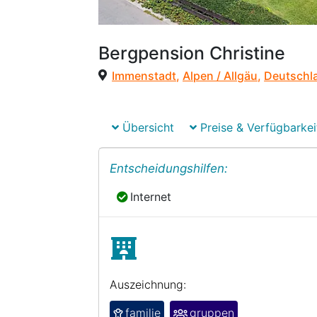
Bergpension Christine
Immenstadt
,
Alpen / Allgäu
,
Deutschl
Übersicht
Preise & Verfügbarkei
Entscheidungshilfen:
Internet
Internet
Auszeichnung:
familie
gruppen