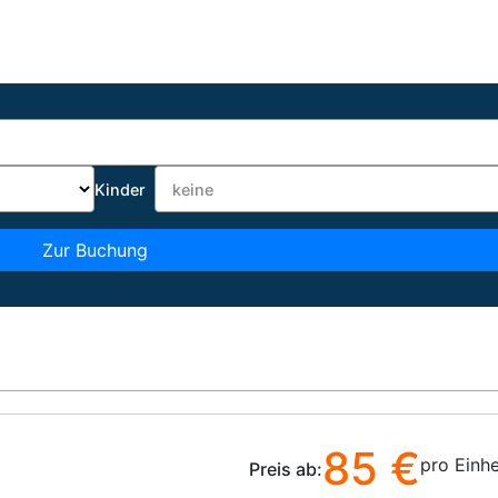
Kinder
Zur Buchung
85 €
pro Einhe
Preis ab: