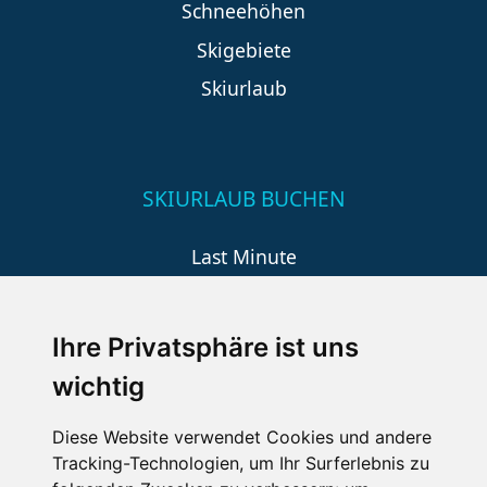
Schneehöhen
Skigebiete
Skiurlaub
SKIURLAUB BUCHEN
Last Minute
An der Piste
Wellness
Ihre Privatsphäre ist uns
wichtig
SCHNEEHÖHEN SKI APP
Diese Website verwendet Cookies und andere
Tracking-Technologien, um Ihr Surferlebnis zu
Die Schneehoehen Ski APP für iOS und Android - Ein