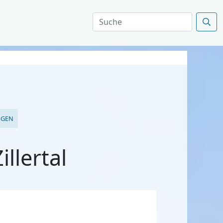
NGEN
llertal