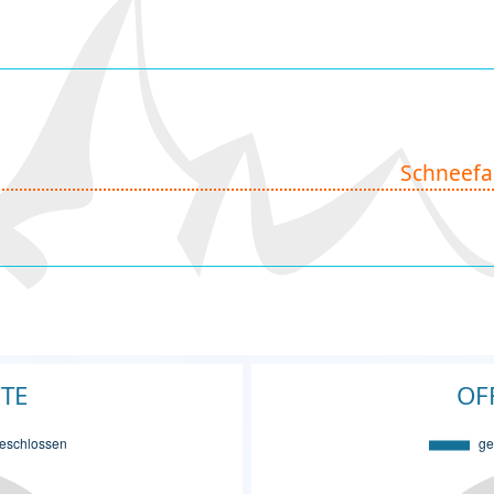
Schneefa
FTE
OF