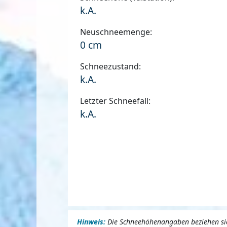
k.A.
Neuschneemenge:
0 cm
Schneezustand:
k.A.
Letzter Schneefall:
k.A.
Hinweis:
Die Schneehöhenangaben beziehen sich