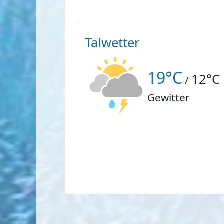
Talwetter
19°C
12°C
/
Gewitter