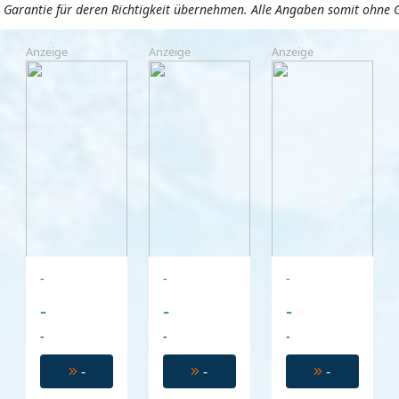
ne Garantie für deren Richtigkeit übernehmen. Alle Angaben somit ohne 
Anzeige
Anzeige
Anzeige
-
-
-
-
-
-
-
-
-
-
-
-