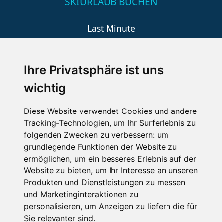
SKIURLAUB BUCHEN
Last Minute
An der Piste
Wellness
Ihre Privatsphäre ist uns
wichtig
SCHNEEHÖHEN SKI APP
Diese Website verwendet Cookies und andere
Tracking-Technologien, um Ihr Surferlebnis zu
Die Schneehoehen Ski APP für iOS und Android - Ein
folgenden Zwecken zu verbessern:
um
Muss für alle Wintersportler und Schneefreaks!
grundlegende Funktionen der Website zu
ermöglichen
,
um ein besseres Erlebnis auf der
Website zu bieten
,
um Ihr Interesse an unseren
Produkten und Dienstleistungen zu messen
und Marketinginteraktionen zu
personalisieren
,
um Anzeigen zu liefern die für
Sie relevanter sind
.