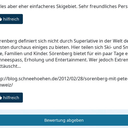
lles aber eher einfacheres Skigebiet. Sehr freundliches Pers
hilfreich
renberg definiert sich nicht durch Superlative in der Welt d
sten durchaus einiges zu bieten. Hier teilen sich Ski- und 
te, Familien und Kinder. Sörenberg bietet für ein paar Tag
hneespass, Erholung und Entertainment. Wer jedoch Extreme 
ttäuscht...
tp://blog.schneehoehen.de/2012/02/28/sorenberg-mit-pete-
hweiz/
hilfreich
Bewertung abgeben