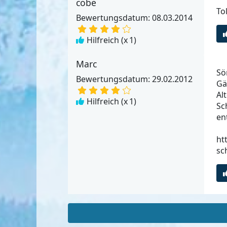
cobe
To
Bewertungsdatum: 08.03.2014
Hilfreich (x
1
)
Marc
Sö
Bewertungsdatum: 29.02.2012
Gä
Al
Hilfreich (x
1
)
Sc
en
ht
sc