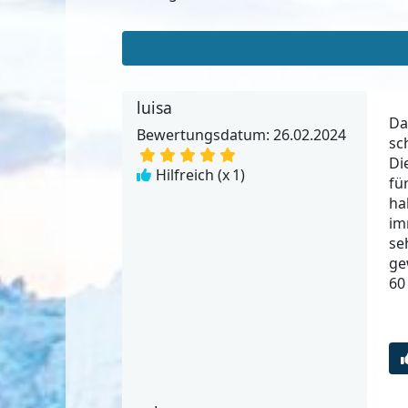
luisa
Da
Bewertungsdatum: 26.02.2024
sc
Di
Hilfreich (x
1
)
fü
ha
im
se
ge
60