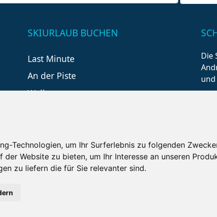
SKIURLAUB BUCHEN
SC
Die 
Last Minute
Andr
An der Piste
und
Wellness
ng-Technologien, um Ihr Surferlebnis zu folgenden Zwecke
f der Website zu bieten
,
um Ihr Interesse an unseren Produ
en zu liefern die für Sie relevanter sind
.
tzungsbedingungen
Kontakt
Partner
Portale
F
dern
Copyright ©
2026 Schneemenschen GmbH