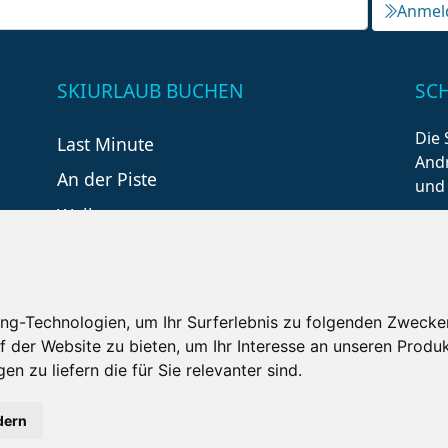
Anmel
SKIURLAUB BUCHEN
SC
Die 
Last Minute
Andr
An der Piste
und
Wellness
ng-Technologien, um Ihr Surferlebnis zu folgenden Zwecke
f der Website zu bieten
,
um Ihr Interesse an unseren Produ
en zu liefern die für Sie relevanter sind
.
tzungsbedingungen
Kontakt
Partner
Portale
F
dern
Copyright ©
2026 Schneemenschen GmbH