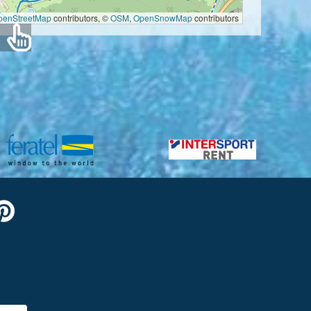
penStreetMap
contributors, ©
OSM
,
OpenSnowMap
contributors