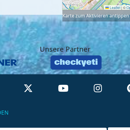
Leaflet
|
©
O
Karte zum Aktivieren antippen
Unsere Partner
DEN