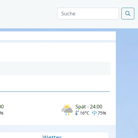
00
Spät - 24:00
0%
16°C
75%
Wetter