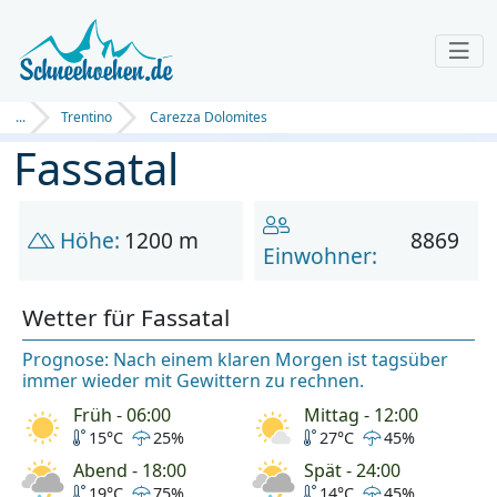
...
Trentino
Carezza Dolomites
Fassatal
Höhe:
1200 m
8869
Einwohner:
Wetter für Fassatal
Prognose: Nach einem klaren Morgen ist tagsüber
immer wieder mit Gewittern zu rechnen.
Früh - 06:00
Mittag - 12:00
15°C
25%
27°C
45%
Abend - 18:00
Spät - 24:00
19°C
75%
14°C
45%