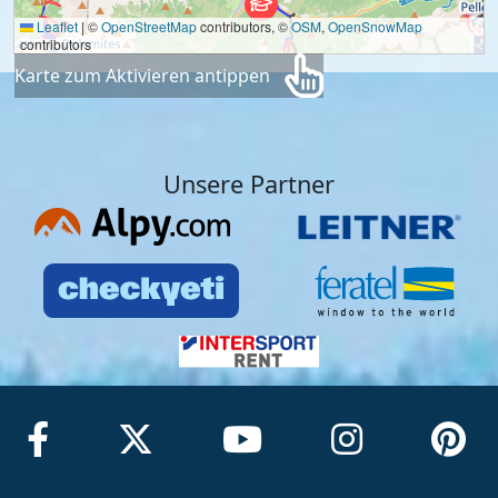
Leaflet
|
©
OpenStreetMap
contributors, ©
OSM
,
OpenSnowMap
contributors
Karte zum Aktivieren antippen
Unsere Partner