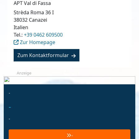
APT Val di Fassa
Strèda Roma 36 I
38032
Canazei
Italien
Tel.:
+39 0462 609500
Zur Homepage
Zum Kontaktformular
Anzeige
-
-
-
-