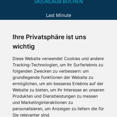
SKIURLAUB BUCHEN
Last Minute
An der Piste
Wellness
Ihre Privatsphäre ist uns
wichtig
SCHNEEHÖHEN SKI APP
Diese Website verwendet Cookies und andere
Tracking-Technologien, um Ihr Surferlebnis zu
Die Schneehoehen Ski APP für iOS und Android - Ein
folgenden Zwecken zu verbessern:
um
Muss für alle Wintersportler und Schneefreaks!
grundlegende Funktionen der Website zu
ermöglichen
,
um ein besseres Erlebnis auf der
Website zu bieten
,
um Ihr Interesse an unseren
Produkten und Dienstleistungen zu messen
und Marketinginteraktionen zu
personalisieren
,
um Anzeigen zu liefern die für
Sie relevanter sind
.