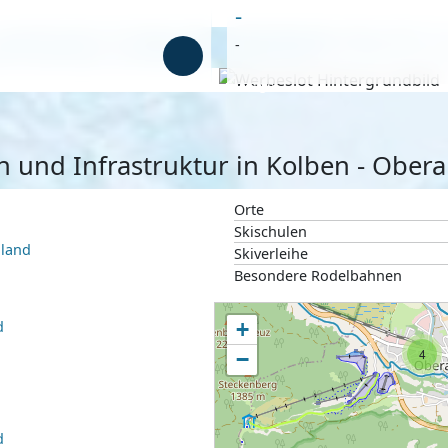
-
-
Anzeige
en und Infrastruktur in Kolben - Ob
Orte
Skischulen
hland
Skiverleihe
Besondere Rodelbahnen
d
+
4
−
d