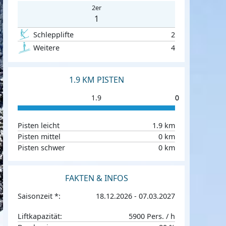
2er
1
Schlepplifte
2
Weitere
4
1.9 KM PISTEN
1.9
0
0
Pisten leicht
1.9 km
Pisten mittel
0 km
Pisten schwer
0 km
FAKTEN & INFOS
Saisonzeit *:
18.12.2026 - 07.03.2027
Liftkapazität:
5900 Pers. / h