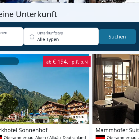
eine Unterkunft
onen
Unterkunftstyp
Suchen
Alle Typen
€ 194,-
ab
p.P. p.N
rkhotel Sonnenhof
Mammhofer Suite
Oberammergau, Alpen / Allgäu, Deutschland
Oberammergau, Al