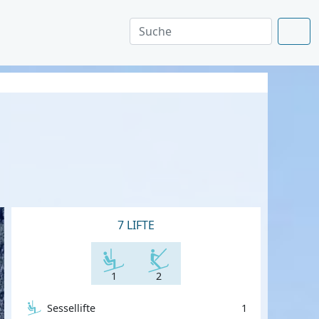
7 LIFTE
1
2
Sessellifte
1