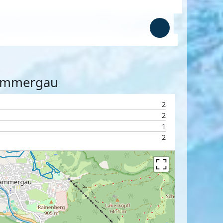
erammergau
2
2
1
2