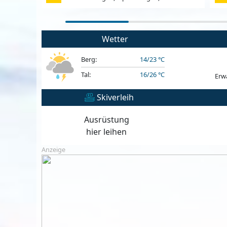
Wetter
Berg:
14/23 °C
Tal:
16/26 °C
Erw
Skiverleih
Ausrüstung
hier leihen
Anzeige