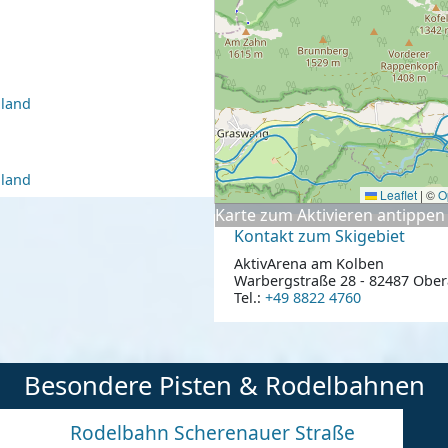
hland
hland
Leaflet
|
©
O
Karte zum Aktivieren antippen
Kontakt zum Skigebiet
AktivArena am Kolben
Warbergstraße 28 - 82487 Obe
Tel.:
+49 8822 4760
Besondere Pisten & Rodelbahnen
Rodelbahn Scherenauer Straße