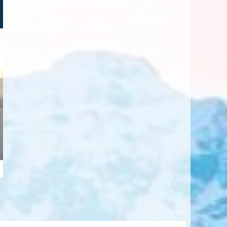
Wanklifte Oberammergau