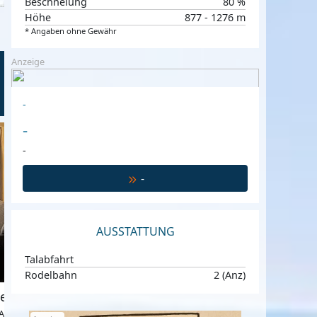
Beschneiung
80 %
Höhe
877 - 1276 m
* Angaben ohne Gewähr
Anzeige
-
-
€ 98,-
€ 180,-
ab
p.E. p.N
ab
-
Oberammergau, Alpen / Allgäu, Deu
-
AUSSTATTUNG
Talabfahrt
Rodelbahn
2 (Anz)
 & Breakfast
pen / Allgäu, Deutschland