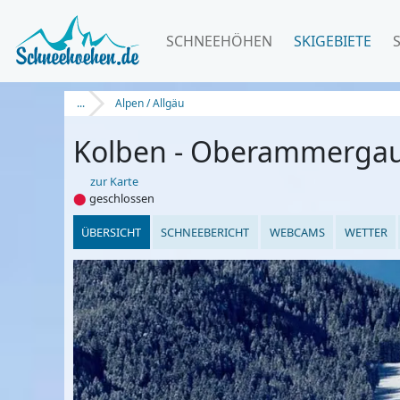
SCHNEEHÖHEN
SKIGEBIETE
...
Alpen / Allgäu
Kolben - Oberammerga
zur Karte
⬤
geschlossen
ÜBERSICHT
SCHNEEBERICHT
WEBCAMS
WETTER