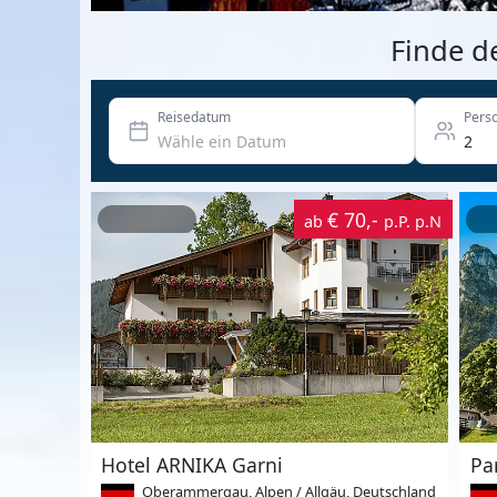
Finde d
Reisedatum
Pers
€ 70,-
ab
p.P. p.N
Hotel ARNIKA Garni
Pa
Oberammergau, Alpen / Allgäu, Deutschland