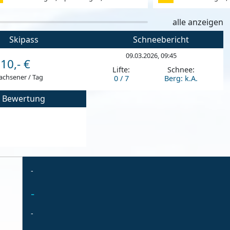
alle anzeigen
Skipass
Schneebericht
09.03.2026, 09:45
10,- €
Lifte:
Schnee:
achsener / Tag
0 / 7
Berg: k.A.
Bewertung
-
-
-