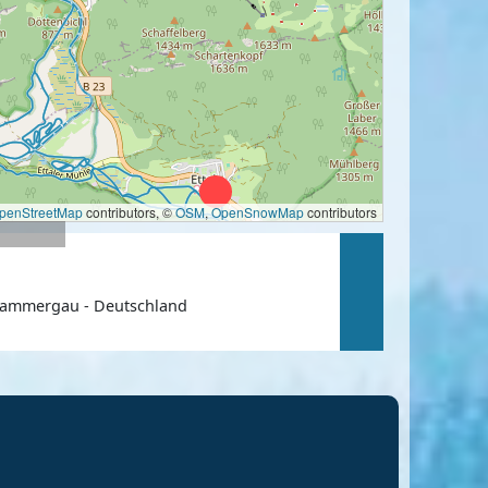
penStreetMap
contributors, ©
OSM
,
OpenSnowMap
contributors
rammergau - Deutschland