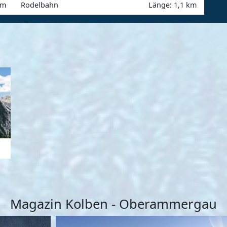
km
Rodelbahn
Länge: 1,1 km
Magazin Kolben - Oberammergau