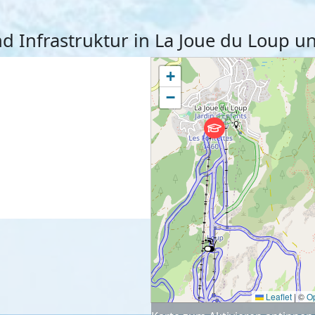
und Infrastruktur in La Joue du Loup
+
−
Leaflet
|
©
O