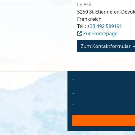
Le Pré
5250
St-Etienne-en-Dévol
Frankreich
Tel.:
+33 492 589191
Zur Homepage
Zum Kontaktformular
-
-
-