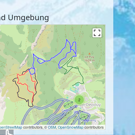
 und Umgebung
2
penStreetMap
contributors, ©
OSM
,
OpenSnowMap
contributors