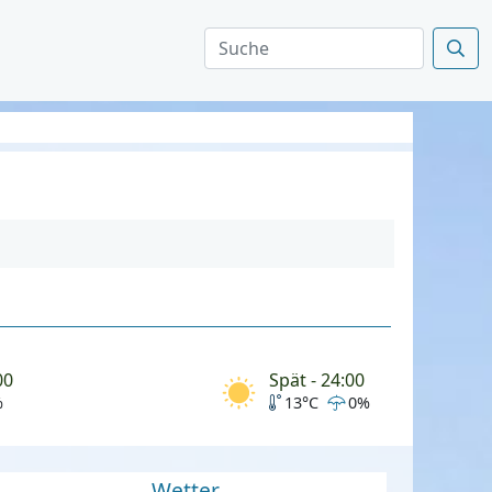
00
Spät - 24:00
%
13°C
0%
Wetter