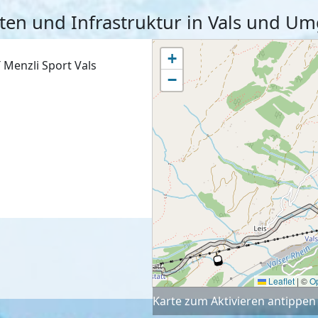
äten und Infrastruktur in Vals und 
+
Menzli Sport Vals
−
Leaflet
|
©
O
Karte zum Aktivieren antippen