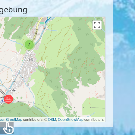
Umgebung
2
penStreetMap
contributors, ©
OSM
,
OpenSnowMap
contributors