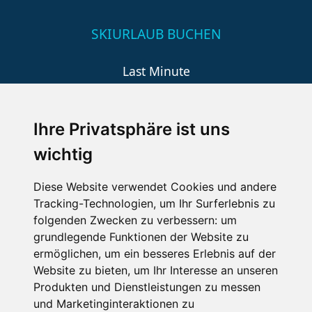
SKIURLAUB BUCHEN
Last Minute
An der Piste
Wellness
Ihre Privatsphäre ist uns
wichtig
SCHNEEHÖHEN SKI APP
Diese Website verwendet Cookies und andere
Tracking-Technologien, um Ihr Surferlebnis zu
Die Schneehoehen Ski APP für iOS und Android - Ein
folgenden Zwecken zu verbessern:
um
Muss für alle Wintersportler und Schneefreaks!
grundlegende Funktionen der Website zu
ermöglichen
,
um ein besseres Erlebnis auf der
Website zu bieten
,
um Ihr Interesse an unseren
Produkten und Dienstleistungen zu messen
und Marketinginteraktionen zu