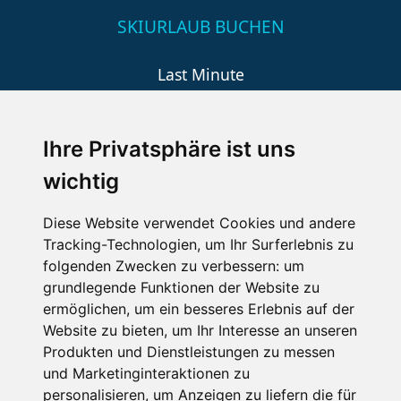
SKIURLAUB BUCHEN
Last Minute
An der Piste
Wellness
Ihre Privatsphäre ist uns
wichtig
SCHNEEHÖHEN SKI APP
Diese Website verwendet Cookies und andere
Tracking-Technologien, um Ihr Surferlebnis zu
Die Schneehoehen Ski APP für iOS und Android - Ein
folgenden Zwecken zu verbessern:
um
Muss für alle Wintersportler und Schneefreaks!
grundlegende Funktionen der Website zu
ermöglichen
,
um ein besseres Erlebnis auf der
Website zu bieten
,
um Ihr Interesse an unseren
Produkten und Dienstleistungen zu messen
und Marketinginteraktionen zu
personalisieren
,
um Anzeigen zu liefern die für