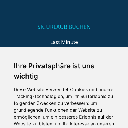
SKIURLAUB BUCHEN
Last Minute
An der Piste
Wellness
Ihre Privatsphäre ist uns
wichtig
SCHNEEHÖHEN SKI APP
Diese Website verwendet Cookies und andere
Tracking-Technologien, um Ihr Surferlebnis zu
Die Schneehoehen Ski APP für iOS und Android - Ein
folgenden Zwecken zu verbessern:
um
Muss für alle Wintersportler und Schneefreaks!
grundlegende Funktionen der Website zu
ermöglichen
,
um ein besseres Erlebnis auf der
Website zu bieten
,
um Ihr Interesse an unseren