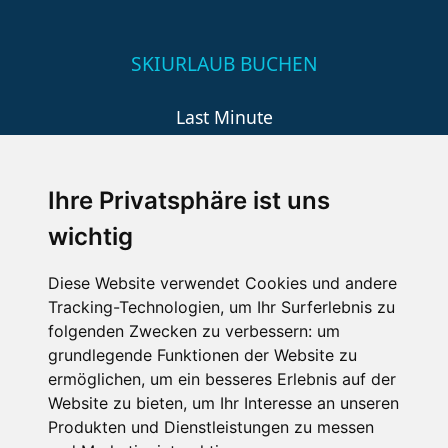
SKIURLAUB BUCHEN
Last Minute
An der Piste
Wellness
Ihre Privatsphäre ist uns
wichtig
SCHNEEHÖHEN SKI APP
Diese Website verwendet Cookies und andere
Tracking-Technologien, um Ihr Surferlebnis zu
Die Schneehoehen Ski APP für iOS und Android - Ein
folgenden Zwecken zu verbessern:
um
Muss für alle Wintersportler und Schneefreaks!
grundlegende Funktionen der Website zu
ermöglichen
,
um ein besseres Erlebnis auf der
Website zu bieten
,
um Ihr Interesse an unseren
Produkten und Dienstleistungen zu messen