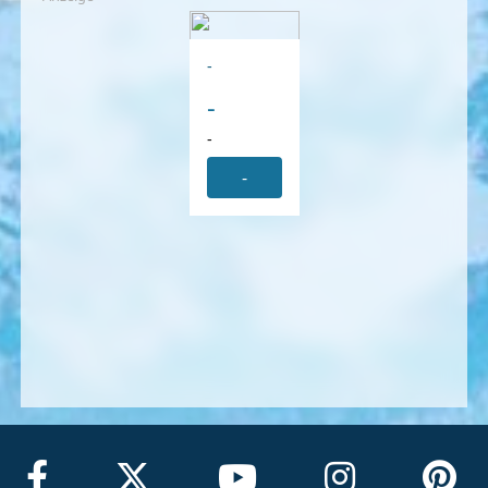
-
-
-
-