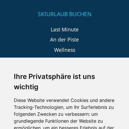
SKIURLAUB BUCHEN
Last Minute
An der Piste
Wellness
Ihre Privatsphäre ist uns
SCHNEEHÖHEN SKI APP
wichtig
Die Schneehoehen Ski APP für iOS und Android - Ein
Muss für alle Wintersportler und Schneefreaks!
Diese Website verwendet Cookies und andere
Tracking-Technologien, um Ihr Surferlebnis zu
folgenden Zwecken zu verbessern:
um
grundlegende Funktionen der Website zu
ermöglichen
,
um ein besseres Erlebnis auf der