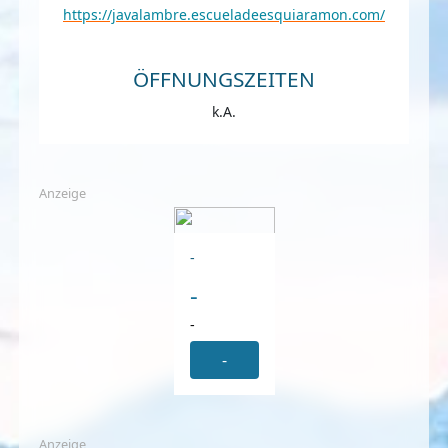
https://javalambre.escueladeesquiaramon.com/
ÖFFNUNGSZEITEN
k.A.
Anzeige
-
-
-
-
Anzeige