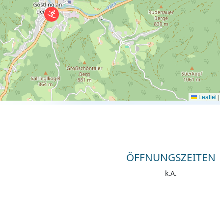
Leaflet
|
ÖFFNUNGSZEITEN
k.A.