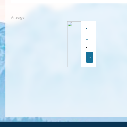
Anzeige
-
-
-
-