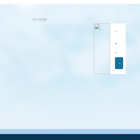
Anzeige
-
-
-
-