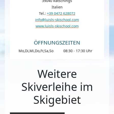
39040 Ratschings
Italien
Tel.:
+39 0472 628072
info@luisls-skischool.com
www.luisls-skischool.com
ÖFFNUNGSZEITEN
Mo,Di,Mi,Do,Fr,Sa,So
08:30 - 17:30 Uhr
Weitere
Skiverleihe im
Skigebiet