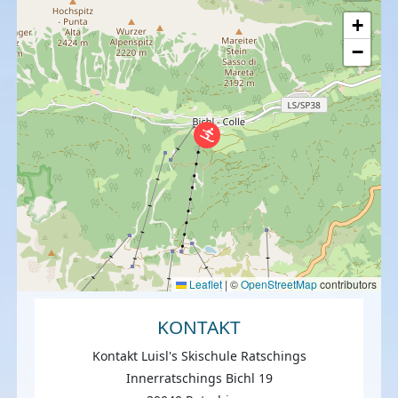
+
−
Leaflet
|
©
OpenStreetMap
contributors
KONTAKT
Kontakt Luisl's Skischule Ratschings
Innerratschings Bichl 19