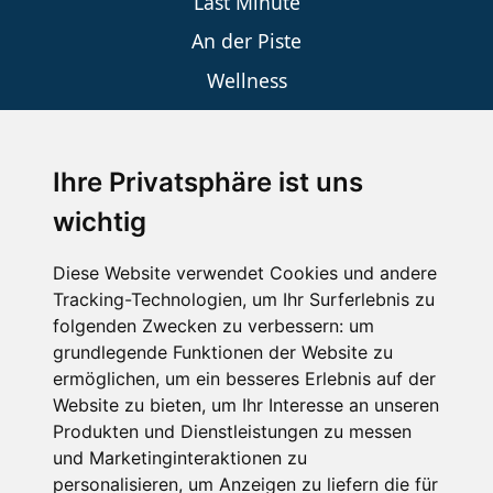
Last Minute
An der Piste
Wellness
Ihre Privatsphäre ist uns
SCHNEEHÖHEN SKI APP
wichtig
Die Schneehoehen Ski APP für iOS und Android - Ein
Muss für alle Wintersportler und Schneefreaks!
Diese Website verwendet Cookies und andere
Tracking-Technologien, um Ihr Surferlebnis zu
folgenden Zwecken zu verbessern:
um
grundlegende Funktionen der Website zu
ermöglichen
,
um ein besseres Erlebnis auf der
Website zu bieten
,
um Ihr Interesse an unseren
Produkten und Dienstleistungen zu messen
und Marketinginteraktionen zu
personalisieren
,
um Anzeigen zu liefern die für