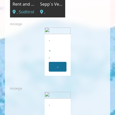
Rent and Go Schölzhorn
Sepp´s Verleih und Service
, Südtirol
,
Anzeige
-
-
-
-
Anzeige
-
-