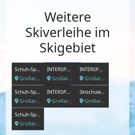
Weitere
Skiverleihe im
Skigebiet
Schuh-Sport Kendlbacher Sport 2000
INTERSPORT - Gondel Bergstation
INTERSPORT - Hauptgeschäft neben 8er Kabinenbahn Hochbrand Talstation
Großarl, Salzburger Land
Großarl, Salzburger Land
Großarl, Salzburger Land
Schuh-Sport Kendlbacher Sport 2000
INTERSPORT - Gondel Talstation
Skischule und -verleih Panorama GmbH
Großarl, Salzburger Land
Großarl, Salzburger Land
Großarl, Salzburger Land
Schuh-Sport Kendlbacher Sport 2000
Großarl, Salzburger Land