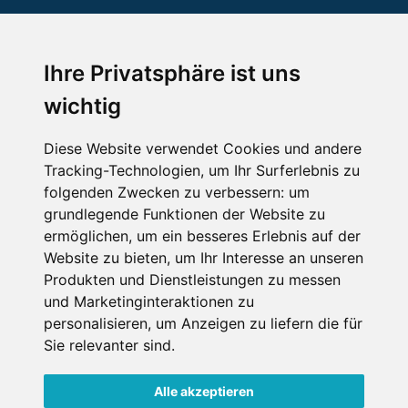
Ihre Privatsphäre ist uns
SCHNEEHÖHEN SKI APP
wichtig
Die Schneehoehen Ski APP für iOS und Android - Ein
Muss für alle Wintersportler und Schneefreaks!
Diese Website verwendet Cookies und andere
Tracking-Technologien, um Ihr Surferlebnis zu
folgenden Zwecken zu verbessern:
um
grundlegende Funktionen der Website zu
ermöglichen
,
um ein besseres Erlebnis auf der
Website zu bieten
,
um Ihr Interesse an unseren
Produkten und Dienstleistungen zu messen
und Marketinginteraktionen zu
personalisieren
,
um Anzeigen zu liefern die für
Impressum
Datenschutz
Sie relevanter sind
.
Nutzungsbedingungen
Kontakt
Partner
Portale
FAQ
Newsletter
Mediadaten
Alle akzeptieren