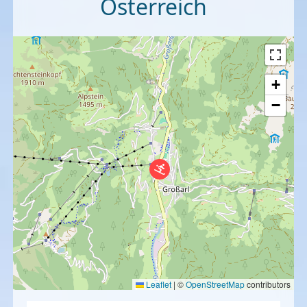
Österreich
+
−
Leaflet
|
©
OpenStreetMap
contributors