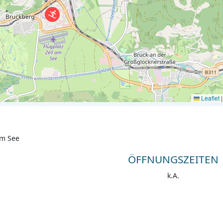
Leaflet
|
am See
ÖFFNUNGSZEITEN
k.A.