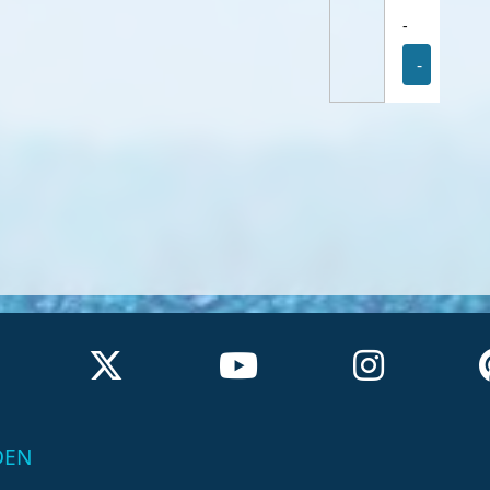
-
-
DEN