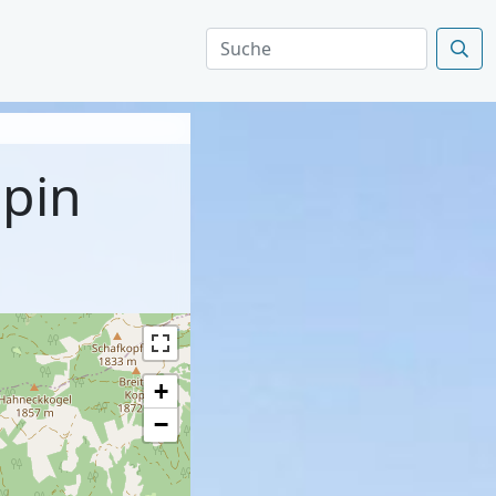
lpin
+
−