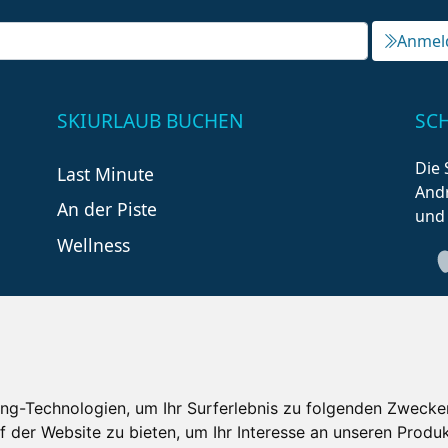
Anmel
SKIURLAUB BUCHEN
SC
Die 
Last Minute
Andr
An der Piste
und
Wellness
ng-Technologien, um Ihr Surferlebnis zu folgenden Zwecke
f der Website zu bieten
,
um Ihr Interesse an unseren Produ
tzungsbedingungen
Kontakt
Partner
Portale
F