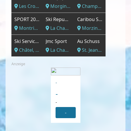
Les Crosets, Hochsavoyen
Morgins, Hochsavoyen
Champéry, Hochsavoyen
SPORT 2000 ARDENT SPORTS
Ski Republic
Caribou Sport
Montriond, Hochsavoyen
La Chapelle d´Abondance, Hochsavoyen
Morzine, Hochsavoyen
Ski Services Henri Gonon
Jmc Sport
Au Schuss
Châtel, Hochsavoyen
La Chapelle d´Abondance, Hochsavoyen
St. Jean d´Aulps, Hochsavoyen
Anzeige
-
-
-
-