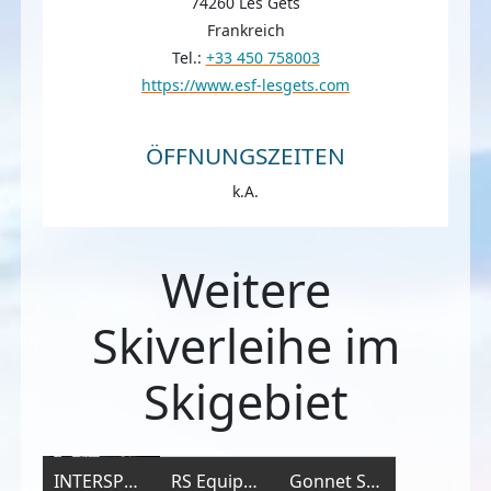
74260 Les Gets
Frankreich
Tel.:
+33 450 758003
https://www.esf-lesgets.com
ÖFFNUNGSZEITEN
k.A.
Weitere
Skiverleihe im
Skigebiet
INTERSPORT - INTERSPORT Michel Sports Champoussin
RS Equipement
Gonnet Sports