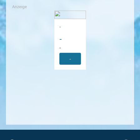
Anzeige
-
-
-
-