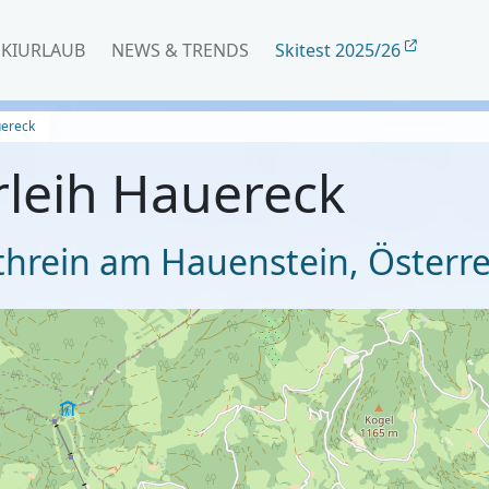
SKIURLAUB
NEWS & TRENDS
Skitest 2025/26
uereck
rleih Hauereck
athrein am Hauenstein
,
Österre