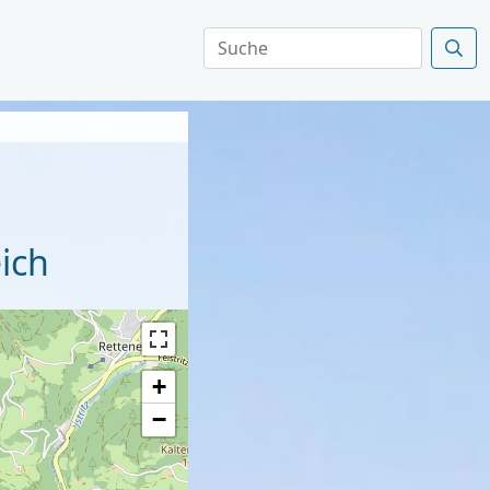
ich
+
−