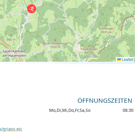
Leaflet
|
ÖFFNUNGSZEITEN
Mo,Di,Mi,Do,Fr,Sa,So
08:30 
/griass-eic