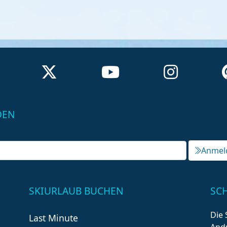
DEN
Anmel
SKIURLAUB BUCHEN
SC
Die 
Last Minute