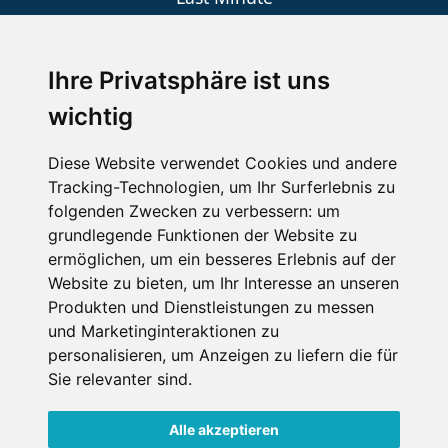
An der Piste
Wellness
Ihre Privatsphäre ist uns
wichtig
SCHNEEHÖHEN SKI APP
Diese Website verwendet Cookies und andere
Tracking-Technologien, um Ihr Surferlebnis zu
Die Schneehoehen Ski APP für iOS und Android - Ein
folgenden Zwecken zu verbessern:
um
Muss für alle Wintersportler und Schneefreaks!
grundlegende Funktionen der Website zu
ermöglichen
,
um ein besseres Erlebnis auf der
Website zu bieten
,
um Ihr Interesse an unseren
Produkten und Dienstleistungen zu messen
und Marketinginteraktionen zu
personalisieren
,
um Anzeigen zu liefern die für
Sie relevanter sind
.
Alle akzeptieren
Impressum
Datenschutz