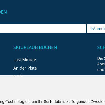
DEN
Anmel
SKIURLAUB BUCHEN
SC
Die 
Last Minute
Andr
An der Piste
und
Wellness
ng-Technologien, um Ihr Surferlebnis zu folgenden Zwecke