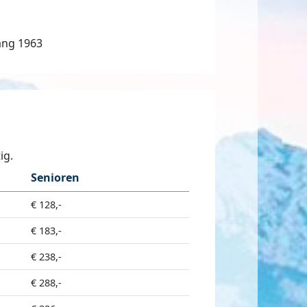
gang 1963
ig.
Senioren
€ 128,-
€ 183,-
€ 238,-
€ 288,-