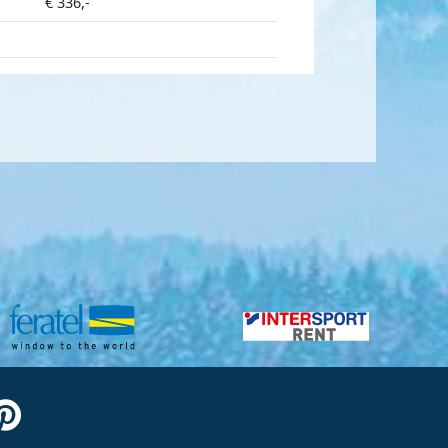
€ 336,-